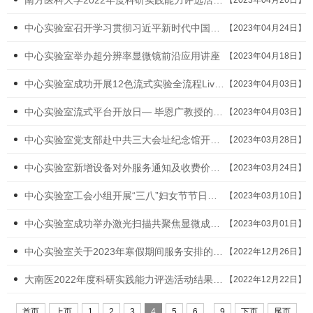
中心实验室召开学习贯彻习近平新时代中国特色社会主义思想主题教育动员部署会
【2023年04月24日】
中心实验室举办超分辨率显微镜前沿应用讲座
【2023年04月18日】
中心实验室成功开展12色流式实验全流程Live活动
【2023年04月03日】
中心实验室流式平台开放日— 毕恩广教授的多色流式课堂
【2023年04月03日】
中心实验室党支部赴中共三大会址纪念馆开展“追寻光辉足迹，凝聚服务共识”党的二...
【2023年03月28日】
中心实验室新增设备对外服务通知及收费价格情况公示
【2023年03月24日】
中心实验室工会小组开展“三八”妇女节节日慰问
【2023年03月10日】
中心实验室成功举办激光扫描共聚焦显微成像技术讲座
【2023年03月01日】
中心实验室关于2023年寒假期间服务安排的通知
【2022年12月26日】
大南医2022年度科研实践能力评选活动结果的公示
【2022年12月22日】
...
首页
上页
1
2
3
4
5
6
9
下页
尾页