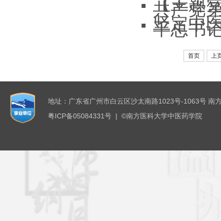
【主题党
共产党
坚定中医
平总书
首页
上
地址：广东省广州市白云区沙太南路1023号-1063号 南
粤ICP备05084331号 | ©南方医科大学中医药学院