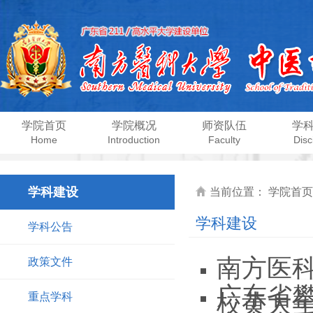
学院首页
学院概况
师资队伍
学
Home
Introduction
Faculty
Disc
学科建设
当前位置：
学院首页
学科建设
学科公告
南方医
政策文件
广东省
校黄大年
重点学科