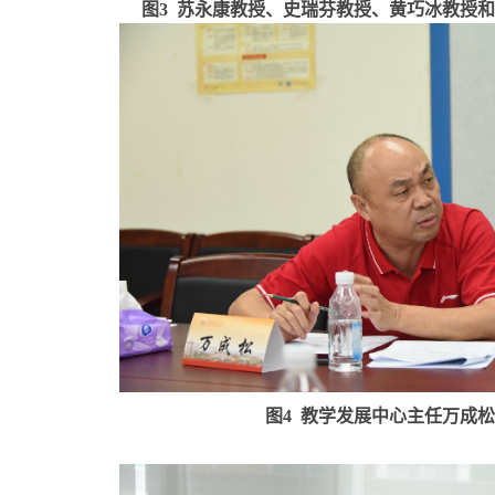
图
3
苏永康教授、史瑞芬教授、黄巧冰教授和
图
4
教学发展中心主任万成松