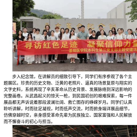
步入纪念馆，在讲解员的细致引导下，同学们有序参观了各个主
题展区。珍贵的历史文物、泛黄的老照片、逼真的场景复原与翔实的
文字史料，系统再现了辛亥革命从历史背景、发展脉络到深远影响的
完整画卷。从武昌起义的惊天一枪，到民国初创的艰难探索，每一件
展品都无声诉说着那段波澜壮阔、救亡图存的峥嵘岁月。同学们认真
聆听讲解，时而驻足凝视，时而低声交流，时而俯身端详展品细节，
仿佛穿越时空，亲身感受革命先辈为民族独立、国家富强和人民解放
而不懈奋斗的初心与担当。