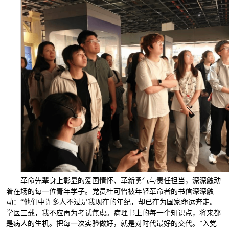
革命先辈身上彰显的爱国情怀、革新勇气与责任担当，深深触动
着在场的每一位青年学子。党员杜可怡被年轻革命者的书信深深触
动：“他们中许多人不过是我现在的年纪，却已在为国家命运奔走。
学医三载，我不应再为考试焦虑。病理书上的每一个知识点，将来都
是病人的生机。把每一次实验做好，就是对时代最好的交代。”入党