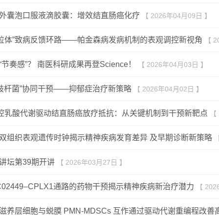
外囊泡口服液滴胶囊：增效结直肠癌化疗
【 2026年04月09日 】
-线粒体”致病反馈环路——帕金森病发病机制的表观调控新视角
【 2
节奏感”？ 南医科研成果再登Science！
【 2026年04月03日 】
双歧杆菌”协同干预——抑郁症治疗新策略
【 2026年04月02日 】
调控乳酸代谢驱动结直肠癌放疗抵抗：从关键机制到干预新靶点
【 
双组织表观遗传时钟揭示精神疾病发育差异 及早期诊断新策略
【
讲坛第39期开讲
【 2026年03月27日 】
NC02449–CPLX1通路的药物干预揭示精神疾病新治疗潜力
【 20
滋养层细胞与蜕膜 PMN-MDSCs 互作通过驱动代谢重编程改