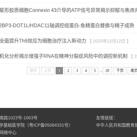
星形胶质细胞Connexin 43介导的ATP信号异常揭示抑郁与焦
GF2BP3-DOT1L/HDAC11轴调控组蛋白-鱼精蛋白替换与精子成熟
全面提升Th9效应为细胞治疗注入新动力
【 2025年12月12日 】
机化分析揭示增强子RNA在精神分裂症风险中的调控新机制
【 
...
首页
上页
1
2
3
4
5
20
下页
尾
1023号-1063号
友情链接：
科大学基础医学院（粤ICP备05084331号）
中华人民共和国教育
网络中心