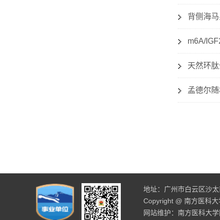
背侧海马
m6A/I
天然环肽
孟德尔随
地址：广州市白云区沙太南路
Copyright @ 南方医
网站维护：南方医科大学