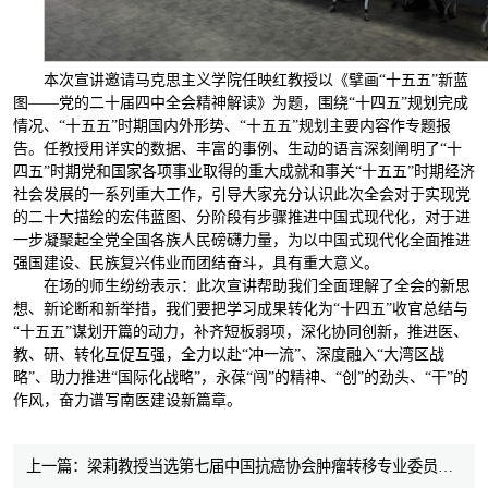
本次宣讲邀请马克思主义学院任映红教授以《擘画“十五五”新蓝
图——党的二十届四中全会精神解读》为题，围绕“十四五”规划完成
情况、“十五五”时期国内外形势、“十五五”规划主要内容作专题报
告。任教授用详实的数据、丰富的事例、生动的语言深刻阐明了“十
四五”时期党和国家各项事业取得的重大成就和事关“十五五”时期经济
社会发展的一系列重大工作，引导大家充分认识此次全会对于实现党
的二十大描绘的宏伟蓝图、分阶段有步骤推进中国式现代化，对于进
一步凝聚起全党全国各族人民磅礴力量，为以中国式现代化全面推进
强国建设、民族复兴伟业而团结奋斗，具有重大意义。
在场的师生纷纷表示：此次宣讲帮助我们全面理解了全会的新思
想、新论断和新举措，我们要把学习成果转化为“十四五”收官总结与
“十五五”谋划开篇的动力，补齐短板弱项，深化协同创新，推进医、
教、研、转化互促互强，全力以赴“冲一流”、深度融入“大湾区战
略”、助力推进“国际化战略”，永葆“闯”的精神、“创”的劲头、“干”的
作风，奋力谱写南医建设新篇章。
上一篇：梁莉教授当选第七届中国抗癌协会肿瘤转移专业委员会主任委员