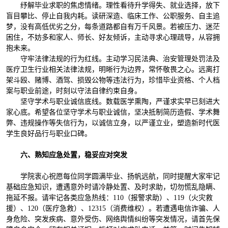
纾解毕业求职的焦虑情绪。理性看待升学得失、就业选择，放下
盲目攀比、停止自我内耗。读研深造、临床工作、公职服务、自主追
梦，没有高低优劣之分，每条道路都自有万千风景。若被压力、迷茫
困住，不妨多和家人、师长、好友倾诉，主动寻求心理疏导，从容拥
抱未来。
守牢法律法规的行为红线。主动学习民法典、治安管理处罚法及
医疗卫生行业相关法律法规，明晰行为边界，常怀敬畏之心。远离打
架斗殴、赌博、酒驾、损毁公物等违法行为，珍惜毕业资格、个人档
案与职业前途，时刻以守法自律约束自身。
坚守学术与职业诚信底线。数载医学熏陶，严谨求实早已刻进大
家心底。希望各位坚守学术与职业诚信，坚决抵制简历造假、学术舞
弊、违规操作等失信行为，以诚信立身，以严谨立业，塑造新时代医
学生良好品行与职业口碑。
六、熟知应急处置，稳妥应对突发
学院衷心祝愿每位同学圆满毕业、扬帆远航，同时提醒大家牢记
基础应急知识，遭遇意外时请冷静处置、及时求助，切勿慌乱隐瞒、
拖延不报。请牢记各类应急热线：110（报警求助）、119（火灾救
援）、120（医疗急救）、12315（消费维权）。若遭遇电信诈骗、人
身危险、突发疾病、意外受伤、网络舆情纠纷等突发情况，请首先保