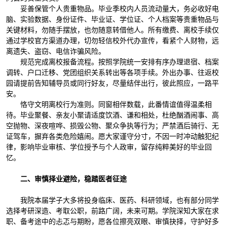
妥善保管个人贵重物品。毕业季校内人员流动量大，务必收好电
脑、实验数据、身份证件、毕业证、学位证、个人档案等贵重物品与
关键材料，勿随手摆放，也勿随意转借他人。所有缴费、离校手续仅
通过学校官方渠道办理，切勿轻信校外代办宣传，看紧个人财物，远
离遗失、盗窃、电信诈骗风险。
规范完成离校报备流程。按照学院统一安排有序办理退宿、档案
调转、户口迁移、党团组织关系转出等各项手续。外出办事、往返校
园请提前告知辅导员或同行好友，尽量结伴出行，彼此照应，一路平
安。
恪守文明离校行为准则。同窗相伴数载，此番情谊值得温柔相
待。毕业聚餐、亲友小聚请适度饮酒、谦和相处，杜绝酗酒闹事、高
空抛物、深夜喧哗、损毁公物、聚众争执等行为；严禁酒后骑行、无
证驾车，摒弃各类危险嬉闹。愿大家谨守分寸，不因一时冲动触犯纪
律，影响毕业审核、学位授予与个人政审，留存纯粹美好的毕业回
忆。
二、审慎择业避险，稳踏医者征途
我院本届学子大多将投身临床、医药、科研领域，也有部分同学
选择考研深造、考取公职，前路广阔，未来可期。学院深知大家在求
职、备考途中的忐忑与期盼，愿各位擦亮双眼、审慎抉择，守护好多