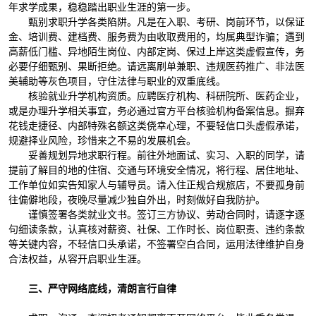
年求学成果，稳稳踏出职业生涯的第一步。
甄别求职升学各类陷阱。凡是在入职、考研、岗前环节，以保证
金、培训费、建档费、服务费为由收取费用的，均属典型诈骗；遇到
高薪低门槛、异地陌生岗位、内部定岗、保过上岸这类虚假宣传，务
必要仔细甄别、果断拒绝。请远离刷单兼职、违规医药推广、非法医
美辅助等灰色项目，守住法律与职业的双重底线。
核验就业升学机构资质。应聘医疗机构、科研院所、医药企业，
或是办理升学相关事宜，务必通过官方平台核验机构备案信息。摒弃
花钱走捷径、内部特殊名额这类侥幸心理，不要轻信口头虚假承诺，
规避择业风险，珍惜来之不易的发展机会。
妥善规划异地求职行程。前往外地面试、实习、入职的同学，请
提前了解目的地的住宿、交通与环境安全情况，将行程、居住地址、
工作单位如实告知家人与辅导员。请入住正规合规旅店，不要孤身前
往偏僻地段，夜晚尽量减少独自外出，时刻做好自我防护。
谨慎签署各类就业文书。签订三方协议、劳动合同时，请逐字逐
句细读条款，认真核对薪资、社保、工作时长、岗位职责、违约条款
等关键内容，不轻信口头承诺，不签署空白合同，运用法律维护自身
合法权益，从容开启职业生涯。
三、严守网络底线，清朗言行自律