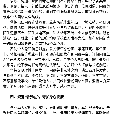
求职、沟通、查阅招考通知都离不开网络平台，毕业季各类退
费、调剂、招录、补贴信息纷杂繁多，电信诈骗、信息泄露、网络舆
情等风险也处于高发态势，请同学们保持清醒认知，做到谨言慎行，
筑牢个人网络安全防线。
警惕电信网络诈骗圈套。重点防范毕业补贴、学籍注销、考研调
剂、岗位退费、快递理赔等针对毕业生的诈骗套路，牢记四不原则：
陌生链接不点、陌生来电不信、私人转账不转、个人信息不泄。所有
涉及学业、就业、补贴的通知均以学校官方发布为准，如有疑问请第
一时间咨询辅导员，切勿抱有侥幸心理。
严防个人隐私信息泄露。妥善保管身份证、学籍证明、学位证
书、体检报告等私密材料，不随意拍照发布到网络平台。谨慎向陌生
APP开放各类权限，严禁出租、出借、售卖个人电话卡、银行卡及社
交账号，绝不参与任何网络违法活动，守护好个人征信与长远前程。
坚持文明理性上网发言。网络并非法外之地，遇事请理性发声，
自觉做到不信谣、不传谣、不造谣，不发布偏激、低俗、不实言论，
不恶意诋毁学校、单位及他人。共同维护清朗网络空间，爱惜自身声
誉，避免因不当言论阻碍个人升学、就业之路。
四、规范出行防护，守护身心安康
毕业季大家返乡、旅行、异地求职出行增多，本是舒缓身心、告
别校园的美好契机，但交通、户外、健康隐患也相伴而生。学院始终