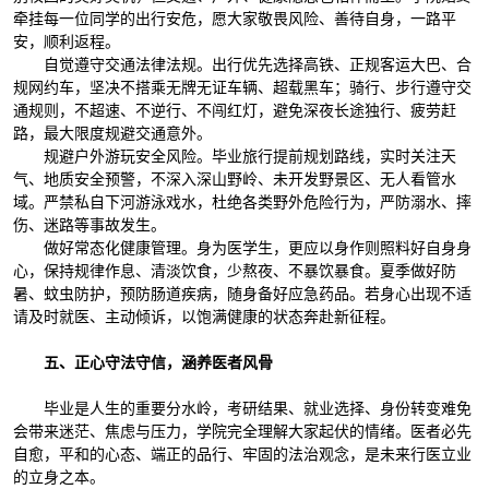
牵挂每一位同学的出行安危，愿大家敬畏风险、善待自身，一路平
安，顺利返程。
自觉遵守交通法律法规。出行优先选择高铁、正规客运大巴、合
规网约车，坚决不搭乘无牌无证车辆、超载黑车；骑行、步行遵守交
通规则，不超速、不逆行、不闯红灯，避免深夜长途独行、疲劳赶
路，最大限度规避交通意外。
规避户外游玩安全风险。毕业旅行提前规划路线，实时关注天
气、地质安全预警，不深入深山野岭、未开发野景区、无人看管水
域。严禁私自下河游泳戏水，杜绝各类野外危险行为，严防溺水、摔
伤、迷路等事故发生。
做好常态化健康管理。身为医学生，更应以身作则照料好自身身
心，保持规律作息、清淡饮食，少熬夜、不暴饮暴食。夏季做好防
暑、蚊虫防护，预防肠道疾病，随身备好应急药品。若身心出现不适
请及时就医、主动倾诉，以饱满健康的状态奔赴新征程。
五、正心守法守信，涵养医者风骨
毕业是人生的重要分水岭，考研结果、就业选择、身份转变难免
会带来迷茫、焦虑与压力，学院完全理解大家起伏的情绪。医者必先
自愈，平和的心态、端正的品行、牢固的法治观念，是未来行医立业
的立身之本。