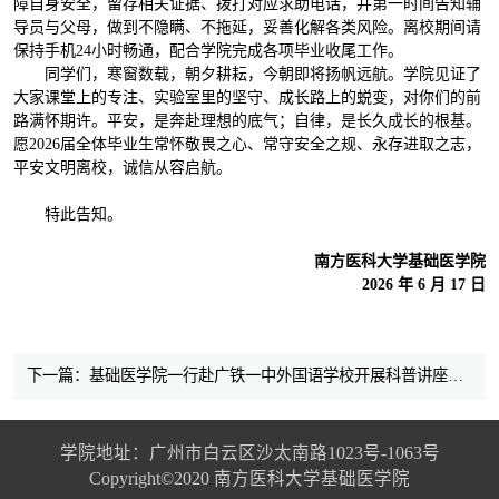
障自身安全，留存相关证据、拨打对应求助电话，并第一时间告知辅
导员与父母，做到不隐瞒、不拖延，妥善化解各类风险。离校期间请
保持手机24小时畅通，配合学院完成各项毕业收尾工作。
同学们，寒窗数载，朝夕耕耘，今朝即将扬帆远航。学院见证了
大家课堂上的专注、实验室里的坚守、成长路上的蜕变，对你们的前
路满怀期许。平安，是奔赴理想的底气；自律，是长久成长的根基。
愿2026届全体毕业生常怀敬畏之心、常守安全之规、永存进取之志，
平安文明离校，诚信从容启航。
特此告知。
南方医科大学基础医学院
2026 年 6 月 17 日
下一篇：基础医学院一行赴广铁一中外国语学校开展科普讲座和招生宣传
学院地址：广州市白云区沙太南路1023号-1063号
Copyright©2020 南方医科大学基础医学院