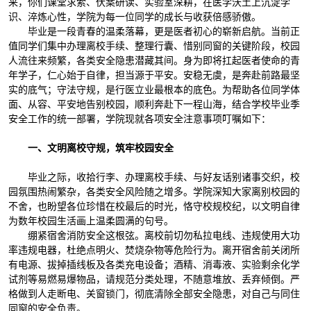
来，你们课堂求索、伏案研读、实验室深耕，在医学沃土上沉淀学
识、淬炼心性，学院为每一位同学的成长与收获倍感骄傲。
毕业是一段青春的温柔落幕，更是医者初心的崭新启航。当前正
值同学们集中办理离校手续、整理行囊、惜别同窗的关键阶段，校园
人流往来频繁，各类安全隐患潜藏其间。身为即将扛起医者使命的青
年学子，仁心始于自律，担当源于平安。安稳无虞，是奔赴前路最坚
实的底气；守法守规，是行医立业最根本的底色。为帮助各位同学体
面、从容、平安地告别校园，顺利奔赴下一程山海，结合学校毕业季
安全工作的统一部署，学院现就各项安全注意事项叮嘱如下：
一、文明离校守规，筑牢校园安全
毕业之际，收拾行李、办理离校手续、与好友话别诸事交织，校
园氛围热闹繁杂，各类安全风险随之增多。学院深知大家离别校园的
不舍，也盼望各位珍惜在校最后的时光，恪守校规校纪，以文明自律
为数年校园生活画上温柔圆满的句号。
绷紧宿舍消防安全这根弦。离校前切勿私拉电线、违规使用大功
率违规电器，杜绝点明火、焚烧杂物等危险行为。离开宿舍前关闭所
有电源、拔掉插线板及各类充电设备；酒精、消毒液、实验剩余化学
试剂等易燃易爆物品，请规范分类处理，不随意堆放、丢弃倾倒。严
格做到人走断电、关窗锁门，彻底清除全部安全隐患，对自己与同住
同窗的安全负责。