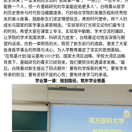
新生带来了一堂深刻而生动的“思政第一课”。“一把刀、一台手术，只
能救一个人，但一片基础研究的华盖能庇佑更多人”，白晓春从医学
的历史使命与时代担当娓娓道来，巧妙结合学院的发展历程和优秀校
友的奋斗故事，鼓励新生们坚定理想信念，勇担时代使命，将个人的
成长与国家的医学事业紧密相连。“实验室的灯光将见证你们最专注
的时刻，希望大家在课堂上专注、实验室中勤勉、学术交流时踊跃，
让学院的学术氛围浓厚、科研活力迸发”，白晓春这句饱含深情与期
望的话语，仿若一束明亮的光，照亮了新生前行的道路，激发了大家
投身医学事业的热情与决心，为入学教育奠定了坚实的思想基础。
“在筑基计划/拔尖基地/101计划、国家大湾区战略、学校大湾区战略
背景下，基础研究的春天已经到来，我们要抓住机遇谋求发展。”最
后，白晓春对新生提出了四点期许：要有科学探索的勇气；要有学术
传承的担当；要有坚韧不拔的心性；要有终身学习的承诺。
学业第一课：规划路径，筑牢学业根基