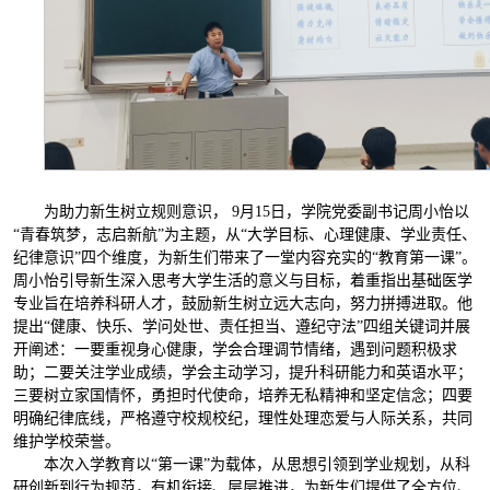
为助力新生树立规则意识， 9月15日，学院党委副书记周小怡以
“青春筑梦，志启新航”为主题，从“大学目标、心理健康、学业责任、
纪律意识”四个维度，为新生们带来了一堂内容充实的“教育第一课”。
周小怡引导新生深入思考大学生活的意义与目标，着重指出基础医学
专业旨在培养科研人才，鼓励新生树立远大志向，努力拼搏进取。他
提出“健康、快乐、学问处世、责任担当、遵纪守法”四组关键词并展
开阐述：一要重视身心健康，学会合理调节情绪，遇到问题积极求
助；二要关注学业成绩，学会主动学习，提升科研能力和英语水平；
三要树立家国情怀，勇担时代使命，培养无私精神和坚定信念；四要
明确纪律底线，严格遵守校规校纪，理性处理恋爱与人际关系，共同
维护学校荣誉。
本次入学教育以“第一课”为载体，从思想引领到学业规划，从科
研创新到行为规范，有机衔接、层层推进，为新生们提供了全方位、