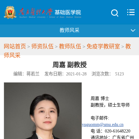
教师风采
网站首页
师资队伍
教师队伍
免疫学教研室
教
>
>
>
>
师风采
周嘉 副教授
编辑：蒋若兰
发布日期：2021-01-28
浏览次数：
5123
周嘉 博士
副教授，硕士生导师
电子邮件:
yuguomm@smu.edu.cn
电 话：020-61648220
通讯地址：广东省广州