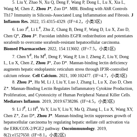
5. Liu Y, Zhao N, Xu Q, Deng F, Wang P, Dong L, Lu X, Xia L,
Wang M, Chen Z,
Zhou J*
, Zuo D*. MBL Binding with AhR Controls
Th17 Immunity in Silicosis-Associated Lung Inflammation and Fibrosis.
J
Inflamm Res.
2022, 15:4315-4329. (IF=4.2，小类3区)
#
#
6. Luo J
, Li L
, Zhu Z, Chang B, Deng F, Wang D, Lu X, Zuo D,
Chen Q*,
Zhou J
*. Fucoidan inhibits EGFR redistribution and potentiates
sorafenib to overcome sorafenib-resistant hepatocellular carcinoma.
Biomed Pharmacother.
2022, 154:113602. (IF=7.5，小类1区)
#
#
7. Chen Y
, Hu M
, Deng F, Wang P, Lin J, Zheng Z, Liu Y, Dong
L, Lu X, Chen Z,
Zhou J
*, Zuo D*. Mannan-binding lectin deficiency
augments hepatic endoplasmic reticulum stress through IP3R-controlled
calcium release.
Cell Calcium.
2021, 100:102477. (IF=4.7，小类3区)
8.
Zhou J*
, Hu M, Li J, Liu Y, Luo J, Zhang L, Lu X, Zuo D, Chen
Z*. Mannan-Binding Lectin Regulates Inflammatory Cytokine Production,
Proliferation, and Cytotoxicity of Human Peripheral Natural Killer Cells.
Mediators Inflamm
. 2019, 2019:6738286. (IF=4.5，小类3区)
#
#
9. Li J
, Li H
, Yu Y, Liu Y, Liu Y, Ma Q, Zhang L, Lu X, Wang XY,
Chen Z*, Zuo D*,
Zhou J*
. Mannan-binding lectin suppresses growth of
hepatocellular carcinoma by regulating hepatic stellate cell activation via
the ERK/COX-2/PGE2 pathway.
Oncoimmunology
. 2019,
8(2):e1527650. (IF=8.1，小类2区)