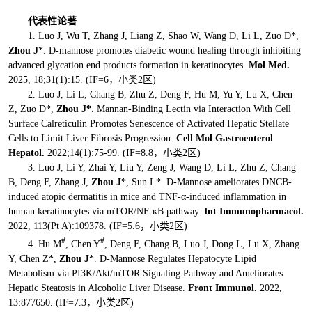
代表性论著
1. Luo J, Wu T, Zhang J, Liang Z, Shao W, Wang D, Li L, Zuo D*,
Zhou J
*. D-mannose promotes diabetic wound healing through inhibiting
advanced glycation end products formation in keratinocytes.
Mol Med.
2025, 18;31(1):15. (IF=6，小类2区)
2. Luo J, Li L, Chang B, Zhu Z, Deng F, Hu M, Yu Y, Lu X, Chen
Z, Zuo D*,
Zhou J*
. Mannan-Binding Lectin via Interaction With Cell
Surface Calreticulin Promotes Senescence of Activated Hepatic Stellate
Cells to Limit Liver Fibrosis Progression.
Cell Mol Gastroenterol
Hepatol.
2022;14(1):75-99. (IF=8.8，小类2区)
3. Luo J, Li Y, Zhai Y, Liu Y, Zeng J, Wang D, Li L, Zhu Z, Chang
B, Deng F, Zhang J,
Zhou J
*, Sun L*. D-Mannose ameliorates DNCB-
induced atopic dermatitis in mice and TNF-α-induced inflammation in
human keratinocytes via mTOR/NF-κB pathway.
Int Immunopharmacol.
2022, 113(Pt A):109378. (IF=5.6，小类2区)
#
#
4. Hu M
, Chen Y
, Deng F, Chang B, Luo J, Dong L, Lu X, Zhang
Y, Chen Z*,
Zhou J
*. D-Mannose Regulates Hepatocyte Lipid
Metabolism via PI3K/Akt/mTOR Signaling Pathway and Ameliorates
Hepatic Steatosis in Alcoholic Liver Disease.
Front Immunol.
2022,
13:877650. (IF=7.3，小类2区)