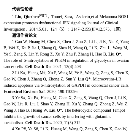
代表性论著
(#)(*)
1.
Liu, Qiuzhen
，Tomei, Sara，Ascierto,et al.Melanoma NOS1
expression promotes dysfunctional IFN signaling.Journal of Clinical
Investigation，2014.5.01，124（5）：2147~2159(IF=12.575，1区)
通讯作者论文
1.Gao W, Huang M, Chen X, Chen J, Zou Z, Li L, Ji K, Nie Z, Yang
B, Wei Z, Xu P, Jia J, Zhang Q, Shen H, Wang Q, Li K, Zhu L, Wang M,
Ye S, Zeng S, Lin Y, Rong Z, Xu Y, Zhu P, Zhang H, Hao B,
Liu Q*
.
The role of S-nitrosylation of PFKM in regulation of glycolysis in ovarian
cancer cells.
Cell Death Dis
. 2021, 12(4):408
2.Li K#, Huang M#, Xu P, Wang M, Ye S, Wang Q, Zeng S, Chen X,
Gao W, Chen J, Zhang Q, Zhong Z, Sun Y,
Liu Q*
. Microcystins-LR
induced apoptosis via S-nitrosylation of GAPDH in colorectal cancer cells.
Ecotoxicol Environ
Saf
. 2020, 190:110096
3.Ye S#, Xu P#, Huang M, Chen X, Zeng S, Wang Q, Chen J, Li K,
Gao W, Liu R, Liu J, Shao Y, Zhang H, Xu Y, Zhang Q, Zhong Z, Wei Z,
Wang J, Hao B, Huang W,
Liu Q*.
The heterocyclic compound Tempol
inhibits the growth of cancer cells by interfering with glutamine
metabolism.
Cell Death Dis.
2020, 11(5):312
4.Xu P#, Ye S#, Li K, Huang M, Wang Q, Zeng S, Chen X, Gao W,