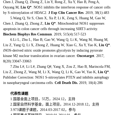
Chen J, Zhang Q, Zhong Z, Lin Y, Rong Z, Xu Y, Hao B, Peng A,
Ouyang M,
Liu Q*
. NOS1 inhibits the interferon response of cancer cells
by S-nitrosylation of HDAC2.
J Exp Clin Cancer Res
. 2019, 38(1):483
5.Wang Q, Ye S, Chen X, Xu P, Li K, Zeng S, Huang M, Gao W,
Chen J, Zhang Q, Zhong Z,
Liu Q*
. Mitochondrial NOS1 suppresses
apoptosis in colon cancer cells through increasing SIRT3 activity.
Biochem Biophys Res Commun
. 2019, 515(4):517-523
6.Li L, Zhu L, Hao B, Gao W, Wang Q, Li K, Wang M, Huang M,
Liu Z, Yang Q, Li X, Zhong Z, Huang W, Xiao G, Xu Y, Yao K,
Liu Q*
.
iNOS-derived nitric oxide promotes glycolysis by inducing pyruvate
kinase M2 nuclear translocation in ovarian cancer.
Oncotarget
. 2017,
8(20):33047-33063
7.Zhu L#, Li L#, Zhang Q#, Yang X, Zou Z, Hao B, Marincola FM,
Liu Z, Zhong Z, Wang M, Li X, Wang Q, Li K, Gao W, Yao K,
Liu Q*
.
Publisher Correction: NOS1 S-nitrosylates PTEN and inhibits autophagy
in nasopharyngeal carcinoma cells.
Cell Death Dis.
2019, 10(4):286
代表性课题
1.国基金面上项目，55万，2024.12，主持
2.国家自然科学基金，面上项目，2014.12-2018.12，主持
3.973课题子课题，2014.03-2017.02，参与