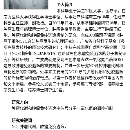
个人简介
本科毕业于第三军医大学，医疗系。在
南方医科大学获得医学博士学位；从事妇产科临床工作18年，任妇产
科副主任医师，副教授。自2002年开始，从事基础肿瘤研究18年，获
肿瘤生理与病理博士学位，肿瘤免疫学教授。主要进行了肿瘤干细
胞，肿瘤代谢和肿瘤免疫逃逸机制的研究。完成973课题子课题《肿
瘤干细胞CSC启动肿瘤发生的机理研究》，广东省自然科学基金《鼻
咽癌复发转移的质谱技术研究》；主持完成国家自然科学基金面上项
目《NOS1抑制IFNa/JAK/STAT通路致黑色素瘤免疫逃逸的分子机制研
究》等科研项目。主要成就是发现黑色素瘤表达一氧化氮合酶NOS1
是导致肿瘤免疫逃逸的重要机制，并进一步研究NO调控肿瘤代谢和
氧化还原的新领域。近年来主要研究NO介导的肿瘤代谢和免疫逃逸
的诊断标志物和治疗靶点。以第一作者和通信作者发表SCI等国内外
论文十余篇，参与论文发表二十余篇，参与编写专著2部，培养硕士
研究生13名，培养博士研究生5名。
研究方向
肿瘤代谢和肿瘤免疫逃逸中信号分子一氧化氮的调控机制
研究关键词
NO, 肿瘤代谢，肿瘤免疫逃逸，