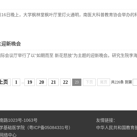
月16日晚上，大学枫林堂枫叶厅里灯火通明，南医大科普教育协会举办的
生迎新晚会
院在国际会议厅举行了以“如期而至 新花怒放”为主题的迎新晚会。研究生
上页
1
19
20
21
22
...
23
下页
尾页
共226条
到第
1023号-1063号
友情链接：
科大学基础医学院（粤ICP备05084331号）
中华人民共和国教育
网络中心