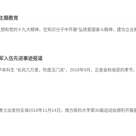
主题教育
和党的十九大精神，在知识分子中开展“弘扬爱国奋斗精神，建功立业新时代
军入伍先进事迹报道
学本科生 “长风几万里，吹度玉门关”，2018年9月，正是金秋收获的
勇士出发何言诲2018年11月14日，南方医科大学第30届运动会顺利