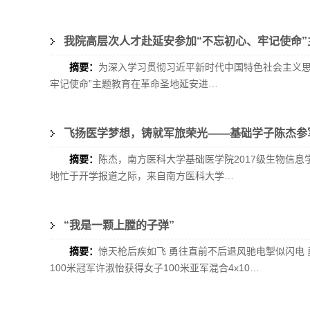
我院高层次人才赴延安参加“不忘初心、牢记使命”
摘要：
为深入学习贯彻习近平新时代中国特色社会主义思想
牢记使命”主题教育在革命圣地延安进…
飞扬医学梦想，铸就军旅荣光——基础学子陈杰参
摘要：
陈杰，南方医科大学基础医学院2017级生物信息
地忙于开学报道之际，来自南方医科大学…
“我是一颗上膛的子弹”
摘要：
惊天枪后疾如飞 勇往直前不后退风驰电掣似闪电 
100米冠军许淑怡获得女子100米亚军混合4x10…