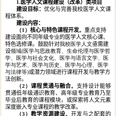
1.医学人文课程建设（改革）类项目
建设目标：
优化与完善我校医学人文课
程体系。
建设内容：
（
1
）
核心与特色课程开发
。
重点支持
建设面向不同年级
专业
的医学人文核心课、
特色选修课。鼓励针对
我校医学人文
亟需建
设
领域
(医学与思政教育、生命伦理与医学哲
学、医学与社会文化、医学与语言文学、医
学与艺术、医学与历史、医学与心理、医学
与法律等)
或潜力领域进行课程开发与教学方
法创新。
（
2
）
课程贯通与融合
。
支持设计能够
贯通低年级通识教育、高年级专业教育乃至
毕业后教育的课程模块，或探索将人文元素
深度嵌入专业课程的教学改革。
（
3
）
教学资源建设
。
开发与之配套的