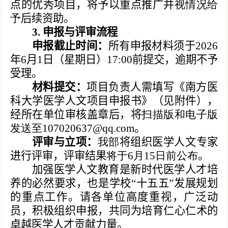
点的优秀项目，将予以重点推广并
视情况给
予
后续资助。
3. 申报与评审流程
申报截止时间：
所有申报材料须于2026
年6月1日（星期日）17:00前提交，逾期不予
受理。
材料提交：
项目负责人需填写《南方医
科大学医学人文项目申报书》（见附件），
经所在单位审核盖章后，将
扫描版和电子版
发送至
107020637@qq.com
。
评审与立项：
我部
将组织医学人文专家
进行评审，评审结果
将于6月15日前公布
。
加强医学人文教育是新时代医学人才培
养的必然要求，也是学校“十五五”发展规划
的重点工作。请各单位高度重视，广泛动
员，积极组织申报，共同为培育仁心仁术的
卓越医学人才贡献力量。