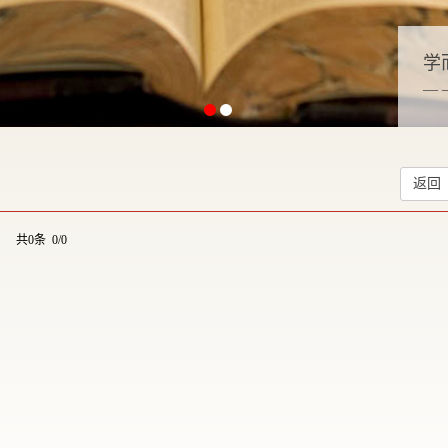
学
—
返回
共0条 0/0