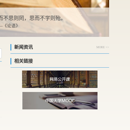
而不思则罔，思而不学则殆。
 —《论语》
新闻资讯
MORE >>
相关链接