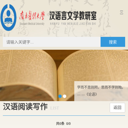
Ξ
搜索
学而不思则罔，思而不学则殆。
— —《论语》
汉语阅读写作
返回
LIST
共0条 0/0