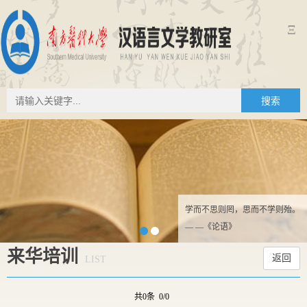
Ξ
搜索
学而不思则罔，思而不学则殆。
— —《论语》
来华培训
返回
LIST
共0条 0/0