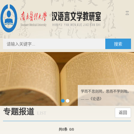
Ξ
搜索
学而不思则罔，思而不学则殆。
— —《论语》
专题报道
返回
LIST
共0条 0/0