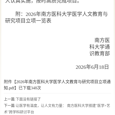
人认真
实施，
按时高质完成项目。
附
：
2026年南方医科大学医学人文教育与
研究项目
立项
一览表
南方医
科大学
通
识教育部
202
6
年
6
月
18
日
附件【
2026年南方医科大学医学人文教育与研究项目立项通
知.pdf
】已下载
348
次
上一篇:
下面没有链接了
下一篇:
让医学有温度，让人文有力量： 南方医科大学搭建"医学+艺
术"跨学科研讨平台