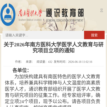
Ξ
搜索
关于2026年南方医科大学医学人文教育与研
究项目立项的通知
作者： 来源： 阅读量：
432
发布时间：2026-06-18 11:02:16
各单位：
为
加快构建具有南医特色的医学人文教育
体系
，
培养兼具科学精神与人文温度的高素质
医学人才，
通识
教育部组织开展
了
医学人文教
育与研究项目的
征集
工作。经
专家
组评审，确
定立项
24
个项目
，
现
予以公布。请各
项目
负责