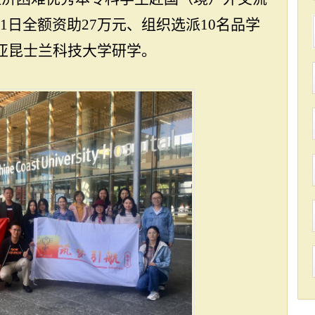
31
日全额资助
27
万元、组织选派
10
名品学
亚昆士兰科技大学研学。