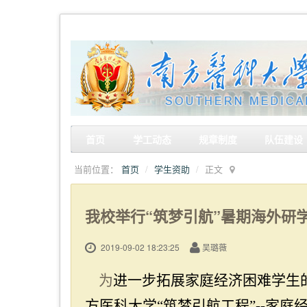
首页
学工动态
规章制度
队伍建设
当前位置：
首页
学生资助
正文
我校举行“筑梦引航”暑期海外研
2019-09-02 18:23:25
吴璐薇
为
进
一步拓展家庭经济困难学生
方医科大学“筑梦引航工程”
--
家庭