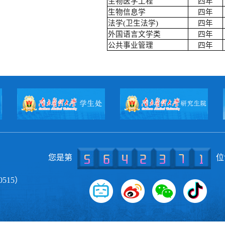
生物医学工程
四年
生物信息学
四年
法学(卫生法学)
四年
外国语言文学类
四年
公共事业管理
四年
您是第
位
515）