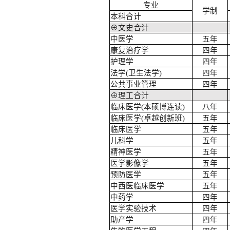
专业
学制
本科合计
⊕文史合计
中医学
五年
康复治疗学
四年
护理学
四年
法学(卫生法学)
四年
公共事业管理
四年
⊕理工合计
临床医学(本硕博连读)
八年
临床医学(卓越创新班)
五年
临床医学
五年
儿科学
五年
精神医学
五年
医学影像学
五年
预防医学
五年
中西医临床医学
五年
中药学
四年
医学实验技术
四年
助产学
四年