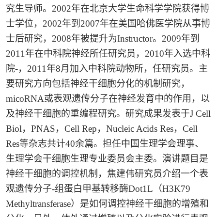
究生导师。
2002
年在北京大学生命科学学院获得博
士学位，
2002
年到
2007
年在美国哈佛医学院从事博
士后研究，
2008
年被提升为
Instructor
。
2009
年到
2011
年在中科院神经所任研究员，
2010
年入选中科
院-，
2011
年
8
月加入中科院动物所，任研究员。主
要研究方向包括神经干细胞分化的机制研究，
micoRNA
或表观遗传分子在神经发育中的作用，以
及神经干细胞的重编程研究。研究成果发表于
J Cell
Biol
，
PNAS
，
Cell Rep
，
Nucleic Acids Res
，
Cell
Res
等杂志共计
40
余篇。担任中国生理学会理事、
生理学会干细胞生理专业委员会主委。演讲题目是
神经干细胞的调控机制，焦建伟研究员介绍一个表
观遗传分子
-
组蛋白甲基转移酶
Dot1L
（
H3K79
Methyltransferase
）是如何调控神经干细胞的增殖和