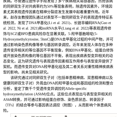
疾病。尽管通过遗传学手段发现了多个疾病相关易感基因，然而该病
的同卵双生子对共病率约为50%等现象表明，除遗传因素外，环境因
素尤其表观遗传因素在精神分裂症发生发展中起着重要作用。近年
来，赵存友教授团队通过对表型不一致同卵双生子的表观遗传特征系
统检测，发现了DNA甲基化(Li et al. 2021)、长链非编码RNA(Guo et
al. 2022; Ni et al. 2021)和miRNA水平(Liang et al. 2022)等表观遗传修
饰与SCZ或BPD患病风险存在显著关联。5-羟甲基胞嘧啶(5-
Hydroxymethylcytosine, 5hmC)是DNA去甲基化过程的中间产物，并可
通过影响染色质构像等参与基因转录调控。近年来发现人体存在多种
遗传变异相关的等位基因不平衡现象，例如DNA甲基化、组蛋白修饰
或开放染色质构像的等位基因不平衡，表现出疾病表型变异相关的动
态变化，这为研究遗传与表观遗传因素相互作用参与表型变异提供了
契机。而遗传变异对DNA羟甲基化组及其二者关系对重性精神疾病表
型的影响，尚未见相关研究。
该研究通过对同卵双生子对（包括单患精神病、双患精神病以及
健康同卵双生子对）外周血DNA的羟甲基化组和基因组的检测和整合
分析，鉴定了数千个受遗传变异调控的Allele-specific
hydroxymethylation (AShM)位点。这些位点表现出与表型变异相关的
AShM转换，并可通过影响组蛋白修饰、染色质状态、转录因子
（TFs）的结合等参与基因表达调控（附图），从而影响个体患病风
险。