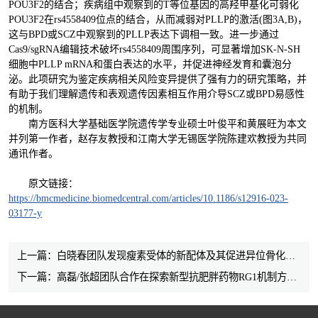
POU3F2的结合；疾病组中观察到的T等位基因的高羟甲基化可弱化
POU3F2在rs4558409位点的结合，从而减弱对PLLP的激活(图3A,B)，
这与BPD或SCZ中观察到的PLLP表达下调相一致。进一步通过
Cas9/sgRNA编辑技术破坏rs4558409周围序列，可显著增加SK-N-SH
细胞中
PLLP
mRNA和蛋白表达的水平，并促进神经发育和囊泡分
泌。此项研究为鉴定疾病相关风险变异提供了强有力的研究策略，并
有助于我们理解遗传和表观遗传因素相互作用介导SCZ或BPD易感性
的机制。
南方医科大学基础医学院遗传学专业硕士叶俊平和黄展旺为本文
并列第一作者，赵存友教授和江南大学无锡医学院陈建欢教授为共同
通讯作者。
原文链接：
https://bmcmedicine.biomedcentral.com/articles/10.1186/s12916-023-
03177-y
上一篇：白晓春团队发现瘦素受体的新配体及其促进异位骨化形成的机制
下一篇：高磊/张超团队合作在探索新型抗肥胖药物RG1机制方向取得新进展