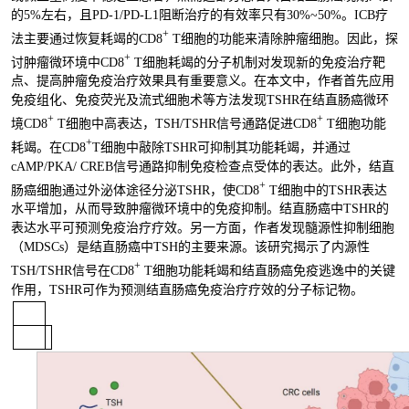
的5%左右，且PD-1/PD-L1阻断治疗的有效率只有30%~50%。ICB疗
+
法主要通过恢复耗竭的CD8
T细胞的功能来清除肿瘤细胞。因此，探
+
讨肿瘤微环境中CD8
T细胞耗竭的分子机制对发现新的免疫治疗靶
点、提高肿瘤免疫治疗效果具有重要意义。在本文中，作者首先应用
免疫组化、免疫荧光及流式细胞术等方法发现TSHR在结直肠癌微环
+
+
境CD8
T细胞中高表达，TSH/TSHR信号通路促进CD8
T细胞功能
+
耗竭。在CD8
T细胞中敲除TSHR可抑制其功能耗竭，并通过
cAMP/PKA/ CREB信号通路抑制免疫检查点受体的表达。此外，结直
+
肠癌细胞通过外泌体途径分泌TSHR，使CD8
T细胞中的TSHR表达
水平增加，从而导致肿瘤微环境中的免疫抑制。结直肠癌中TSHR的
表达水平可预测免疫治疗疗效。另一方面，作者发现髓源性抑制细胞
（MDSCs）是结直肠癌中TSH的主要来源。该研究揭示了内源性
+
TSH/TSHR信号在CD8
T细胞功能耗竭和结直肠癌免疫逃逸中的关键
作用，TSHR可作为预测结直肠癌免疫治疗疗效的分子标记物。