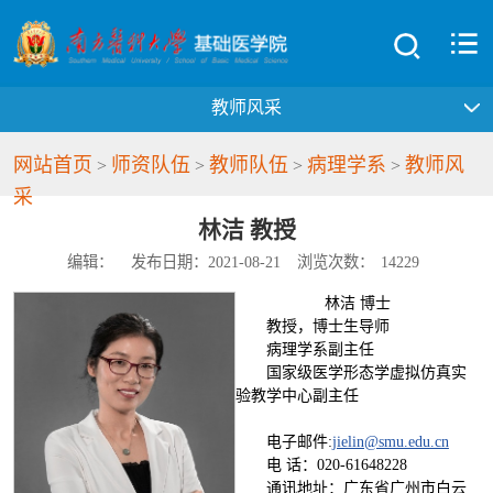
教师风采
网站首页
师资队伍
教师队伍
病理学系
教师风
>
>
>
>
采
林洁 教授
编辑：
发布日期：2021-08-21
浏览次数：
14229
林洁 博士
教授，博士生导师
病理学系副主任
国家级医学形态学虚拟仿真实
验教学中心副主任
电子邮件:
jielin@smu.edu.cn
电 话：020-61648228
通讯地址：广东省广州市白云