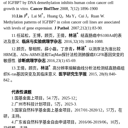
of IGFBP7 by DNA demethylation inhibits human colon cancer cell
growth in vitro.
Cancer BiolTher
.2008, 7(12):1896-1900
#
*
10
.Lin J
，Lai M
，Huang Q，Ma Y，Cui J，Ruan W.
Methylation patterns of IGFBP7 in colon cancer cell lines are associated
with levels of gene expression.
J Pathol
. 2007;212(1):83-90.
*
11.任延松，王博，顾页，王倩，
林洁
. 结直肠癌中S100A4的表
达及意义.
临床与实验病理学杂志
. 2016,32(10):1084-1088.
*
12.顾页，黎相照，薛小磊，丁彦青
，林洁
. 以测序法为准比较
HRM法、ADx-ARMS法和TaqMan探针法检测肺腺癌EGFR基因突变的
敏感性.
诊断病理学杂志
.2016,23(1):65-69.
*
13.王倩，顾页，
林洁
. 高分辨率熔解曲线分析法检测结直肠癌组
织K-ras基因突变及其临床意义.
医学研究生学报
. 2015, 28(8):840-
842.。
代表性课题
1.国基金面上项目，54.7万，2025-12；
2.广州市科技计划项目，5万，2023-3.
3.国家自然科学基金面上基金项目，2017/01-2020/12，57万，在
研，主持。
4.广东省自然科学基金自由申请项目，2016/06-2019/06，10万，