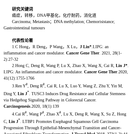
研究关键词
癌症，转移，DNA甲基化，化疗耐药，消化道
Carcinoma; Metastasis；DNA methylation; Chemorisistance;
Gastrointestinal tumours
代表性论著
1.C Hong，R Deng，P Wang，X Lu，
J Lin*
.LIPG: an
inflammation and cancer modulator.
Cancer Gene Ther
. 2021, 28(1-
2):27-32
2.Hong C, Deng R, Wang P, Lu X, Zhao X, Wang X, Cai R,
Lin J*
.
LIPG: An inflammation and cancer modulator.
Cancer Gene Ther
.2020,
41(12):1755-1766
#
#
3.Ren Y
, Deng R
, Cai R, Lu X, Luo Y, Wang Z, Zhu Y, Yin M,
*
Ding Y,
Lin J
. TUSC3 Induces Drug Resistance and Cellular Stemness
via Hedgehog Signaling Pathway in Colorectal Cancer.
Carcinogenesis
.2020, 18(1):139
#
#
#
4.Cai R
, Wang P
, Zhao X
, Lu X, Deng R, Wang X, Su Z, Hong
*
C,
Lin J
. LTBP1 Promotes Esophageal Squamous Cell Carcinoma
Progression Through Epithelial-Mesenchymal Transition and Cancer-