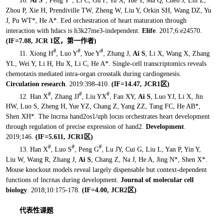
10.
Ai S
, Peng Y
, Li C, Gu F, Yu X, Yue Y, Ma Q, Chen J, Lin Z,
Zhou P, Xie H, Prendiville TW, Zheng W, Liu Y, Orkin SH, Wang DZ, Yu
J, Pu WT*, He A*. Eed orchestration of heart maturation through
interaction with hdacs is h3k27me3-independent.
Elife
. 2017;6:e24570.
(IF=7.08, JCR 1区
，
第一作者
)
#
#
#
11. Xiong H
, Luo Y
, Yue Y
, Zhang J,
Ai S
, Li X, Wang X, Zhang
YL, Wei Y, Li H, Hu X, Li C, He A*. Single-cell transcriptomics reveals
chemotaxis mediated intra-organ crosstalk during cardiogenesis.
Circulation research
. 2019:398-410.
(IF=14.47, JCR1区)
#
#
#
12. Han X
, Zhang JJ
, Liu YX
, Fan XY,
Ai S
, Luo YJ, Li X, Jin
HW, Luo S, Zheng H, Yue YZ, Chang Z, Yang ZZ, Tang FC, He AB*,
Shen XH*. The lncrna hand2os1/uph locus orchestrates heart development
through regulation of precise expression of hand2.
Development
.
2019;146.
(IF=5.611, JCR1区)
#
#
#
13. Han X
, Luo S
,
Peng G
, Lu JY, Cui G, Liu L, Yan P, Yin Y,
Liu W, Wang R, Zhang J,
Ai S
, Chang Z, Na J, He A, Jing N*, Shen X*.
Mouse knockout models reveal largely dispensable but context-dependent
functions of lncrnas during development.
Journal of molecular cell
biology
. 2018;10:175-178.
(IF=4.00, JCR2区)
代表性课题