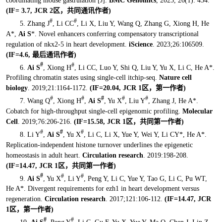
coordinating mouse gastrulation [J].
BMC Genomics
, 2025, 26(1): 454.
(IF=
3.7, JCR 2区
，共同通讯作者
)
#
#
5. Zhang J
, Li CC
, Li X, Liu Y, Wang Q, Zhang G, Xiong H, He
A*,
Ai S
*. Novel enhancers conferring compensatory transcriptional
regulation of nkx2-5 in heart development.
iScience
. 2023;26:106509.
(IF=4.6,
最后通讯作者
)
#
#
6.
Ai S
, Xiong H
, Li CC, Luo Y, Shi Q, Liu Y, Yu X, Li C, He A*.
Profiling chromatin states using single-cell itchip-seq
.
Nature cell
biology
. 2019;21:1164-1172.
(IF=20.04, JCR 1区
，第一作者)
#
#
#
#
#
7. Wang Q
, Xiong H
,
Ai S
, Yu X
, Liu Y
, Zhang J, He A*.
Cobatch for high-throughput single-cell epigenomic profiling.
Molecular
Cell
. 2019;76:206-216.
(IF=15.58, JCR 1区
，共同第一作者
)
#
#
#
8. Li Y
,
Ai S
, Yu X
, Li C, Li X, Yue Y, Wei Y, Li CY*, He A*.
Replication-independent histone turnover underlines the epigenetic
homeostasis in adult heart.
Circulation research
. 2019:198-208.
(IF=14.47, JCR 1区
，共同第一作者
)
#
#
#
9.
Ai S
, Yu X
, Li Y
, Peng Y, Li C, Yue Y, Tao G, Li C, Pu WT,
He A*. Divergent requirements for ezh1 in heart development versus
regeneration.
Circulation research
. 2017;121:106-112.
(IF=14.47, JCR
1区
，第一作者
)
#
#