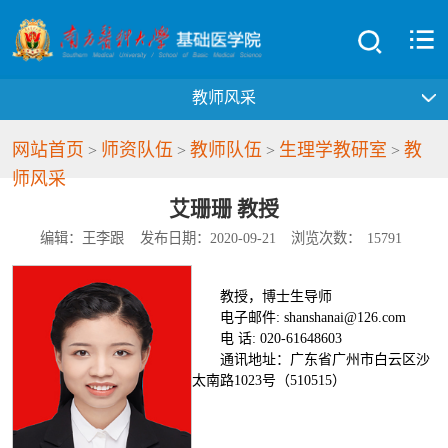
教师风采
网站首页
师资队伍
教师队伍
生理学教研室
教
>
>
>
>
师风采
艾珊珊 教授
编辑：王李跟
发布日期：2020-09-21
浏览次数：
15791
教授，博士生导师
电子邮件: shanshanai@126.com
电 话: 020-61648603
通讯地址：广东省广州市白云区沙
太南路1023号（510515）