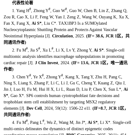
代
表性论
著
#
#
#
1. Yang H
, Zhong Y
, Guo W
, Guo W, Chen B, Lin Z, Zhang Q,
Zou R, Cao X, Li F, Feng W, Yan J, Zeng Z, Wang W, Ouyang K, Xu X,
Fan X, Fang X,
Ai S*
, Liu C*. TAX1BP3 Is a SUMOylated
Nucleocytoplasmic Shuttling Protein and Protects Against Vascular
Neointimal Hyperplasia [J].
Circulation
, 2025.
(IF=
38.6, JCR 1区
，共
同通讯作者)
#
#
#
2. Fu M
, Jia S
, Xu L
, Li X, Lv Y, Zhong Y,
Ai S*
. Single-cell
multiomic analysis identifies macrophage subpopulations in promoting
cardiac repair [J].
J Clin Invest
, 2024.
(IF=
13.6
, JCR 1区
，唯一通讯
作者)
#
#
#
3. Chen Y
, Ye X
, Zhong Y
, Kang X, Tang Y, Zhu H, Pang C,
Ning S, Liang S, Zhang F, Li C, Li J, Gu C, Cheng Y, Kuang Z, Qiu J,
Jin J, Luo H, Fu M, Hui H X, Li L, Ruan D, Liu P, Chen X, Sun L*,
Ai
S*
, Gao X*. SP6 controls human cytotrophoblast fate decisions and
trophoblast stem cell establishment by targeting MSX2 regulatory
elements [J].
Dev Cell
, 2024, 59(12): 1506-22 e11.
(IF=8.7, JCR 1区
，
共同通讯作者
)
#
#
4. Fu M
, Pang L
, Wu Z, Wang M, Jin J*,
Ai S*
, Li X*. Single-cell
multi-omics delineates the dynamics of distinct epigenetic codes