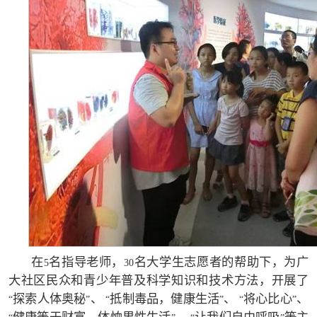
在
名指导老师，
名大学生志愿者的帮助下，为广
5
30
大社区民众和青少年普及科学知识和技术方法，开展了
探索人体奥秘
、
抵制毒品，健康生活
、
将心比心
、
“
”
“
”
“
”