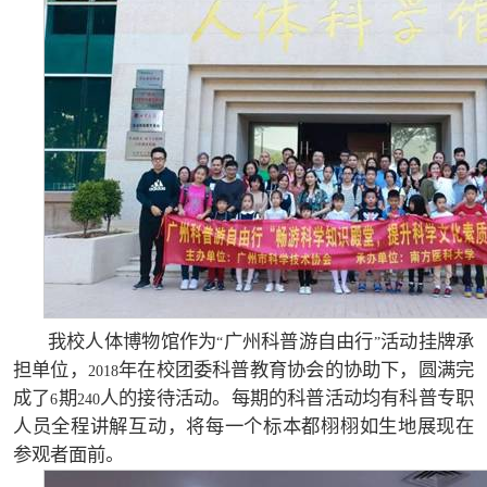
我校人体博物馆作为
广州科普游自由行
活动挂牌承
“
”
担单位，
年在校团委科普教育协会的协助下，圆满完
2018
成了
期
人的接待活动。每期的科普活动均有科普专职
6
240
人员全程讲解互动，将每一个标本都栩栩如生地展现在
参观者面前。