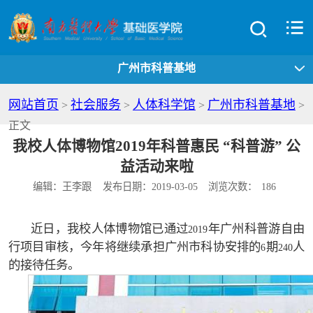
广州市科普基地
网站首页
社会服务
人体科学馆
广州市科普基地
>
>
>
>
正文
我校人体博物馆2019年科普惠民 “科普游” 公
益活动来啦
编辑：王李跟
发布日期：2019-03-05
浏览次数：
186
近日，我校人体博物馆已通过
年广州科普游自由
2019
行项目审核，今年将继续承担广州市科协安排的
期
人
6
240
的接待任务。