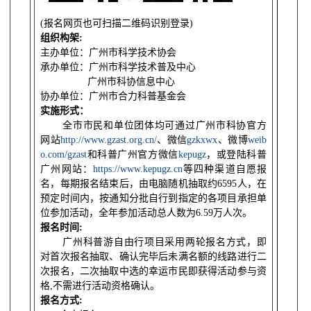
(
报名网页也可扫描二维码识别登录
)
组织构架
:
主办单位：广州市科学技术协会
承办单位：广州市科学技术普及中心
广州市科协信息中心
协办单位：广州市合力科普基金会
实施形式：
全市市民和单位团体均可通过广州市科协官方
网站
http://www.gzast.org.cn/
、微信
gzkxwx
、微博
weib
o.com/gzast
和科普广州官方微信
kepugz
，或登陆科普
广州网站：
https://www.kepugz.cn
等四种渠道自愿报
名，每期报名结束后，由电脑随机抽取约
6595
人，在
预定时间内，按通知分批自行到指定的各项目承担单
位参加活动，全年参加活动总人数为
6.59
万人次。
报名时间
:
广州科普游自由行项目采用两轮报名方式，即
对首次报名抽取、确认完毕后未满名额的线路进行二
次报名，二次抽取中选的幸运市民即获得活动参与资
格
,
不需进行活动资格确认。
报名方式
: