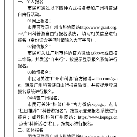
一、个人报名
市民可通过以下四种方式报名参加广州科普游
自由行活动。
01
网上报名：
市民可登录广州市科协网站
http://www.gzast.org.
cn/
广州科普游自由行报名系统， 填写相关信息进行
报名（身份证含字母时请输入大写字母）。
02
微信报名：
市民可关注广州市科协官方微信
gzkxwx
或扫描
二维码，并发送
“
自由行
”
，按提示登录报名系统进行
报名。
03
微博报名：
市民可关注
“
广州市科协
”
官方微博
weibo.com/gza
st
，转发广州科普游自由行报名微博，并按提示登录
报名系统进行报名。
04
科普广州报名：
市民可关注
“
科普广州
”
官方微信
kepugz
，点击
“
栏目推荐
”-“
科普游报名
”
，按提示登录报名系统进行
报名；或登陆科普广州网站：
https://www.kepugz.cn
点击
“
科普活动
”
栏目，按提示进行报名。
二、团体报名
团体可登录广州市科协网站
http://www.gzast.org.