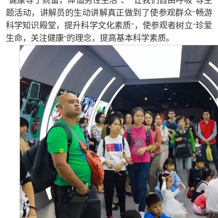
健康等于财富，体恤男性生活
、
让我们自由呼吸
等主
“
”
“
”
题活动，讲解员的生动讲解真正做到了使参观群众
畅游
“
科学知识殿堂，提升科学文化素质
，使参观者树立
珍爱
”
“
生命，关注健康
的理念，提高基本科学素质。
”