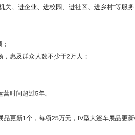
机关、进企业、进校园、进社区、进乡村”等服务
额；
场，惠及群众人数不少于
2
万人；
运营时间超过
5
年。
展品更新
1
个，每项
25
万元，Ⅳ型大篷车展品更新