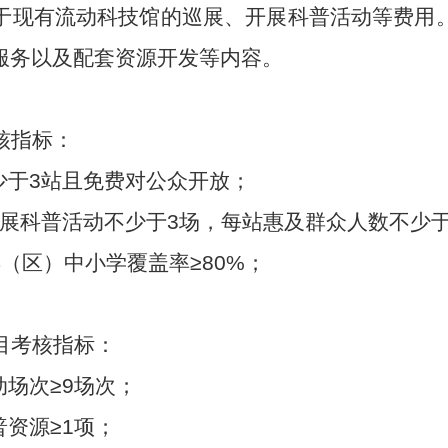
于现有流动科技馆的巡展、开展科普活动等费用
服务以及配套资源开发等内容。
核指标：
少于
3
站且免费对公众开放；
展科普活动不少于
3
场，每站惠及群众人数不少
县（区）中小学覆盖率≥
80%
；
目考核指标：
动场次≥
9
场次；
普资源≥
1
项；