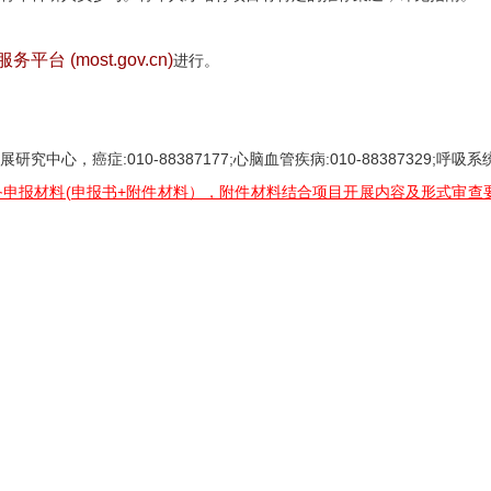
 (most.gov.cn)
进行。
展研究中心，癌症
:010-88387177;
心脑血管疾病
:010-88387329;
呼吸系
申报材料(申报书+附件材料），附件材料结合项目开展内容及形式审查