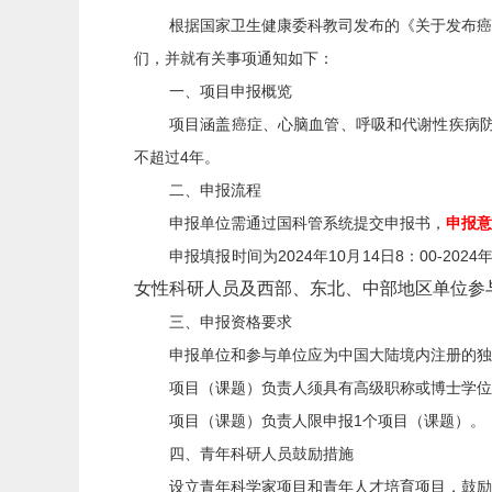
根据国家卫生健康委科教司发布的《关于发布癌
们，并就有关事项通知如下：
一、
项目申报概览
项目涵盖癌症、心脑血管、呼吸和代谢性疾病
不超过
4
年。
二、
申报流程
申报单位需通过国科管系统提交申报书，
申报意
申报填报时间为
2024
年
10
月
14
日
8
：
00-
2024
女性科研人员及西部、东北、中部地区单位参
三、
申报资格要求
申报单位和参与单位应为中国大陆境内注册的独
项目（课题）负责人须具有高级职称或博士学位
项目（课题）负责人限申报
1
个项目（课题）。
四、
青年科研人员鼓励措施
设立青年科学家项目和青年人才培育项目，鼓励