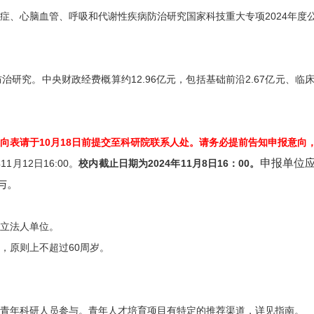
症、心脑血管、呼吸和代谢性疾病防治研究国家科技重大专项
2024
年度
防治研究。中央财政经费概算约
12.96
亿元，包括基础前沿
2.67
亿元、临
向表请于10月18日前提交至科研院联系人处。请务必提前告知申报意向
申报单位
年
11
月
12
日
16:00
。
校内截止日期为
2024
年
11
月
8
日
16
：
00
。
与。
立法人单位。
，原则上不超过
60
周岁。
青年科研人员参与。
青年人才培育项目有特定的推荐渠道，详见指南。