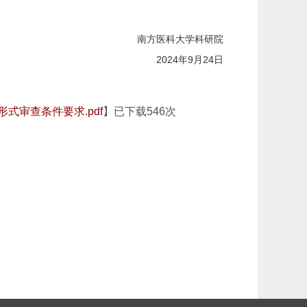
南方医科大学科研院
2024
年
9
月
24
日
式审查条件要求.pdf
】已下载
546
次