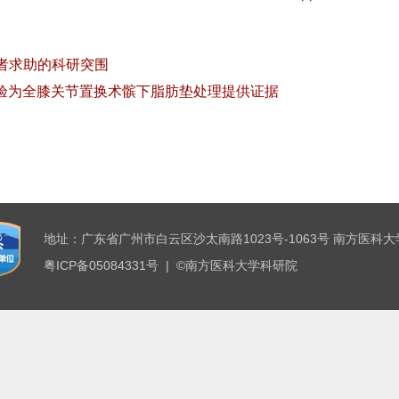
者求助的科研突围
试验为全膝关节置换术髌下脂肪垫处理提供证据
地址：广东省广州市白云区沙太南路1023号-1063号 南方医科大
粤ICP备05084331号 | ©南方医科大学科研院