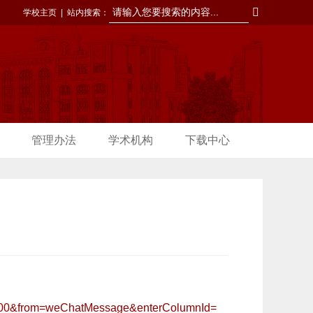
学校主页
|
站内搜索：
管理办法
学术机构
下载中心
》
=13500&from=weChatMessage&enterColumnId=