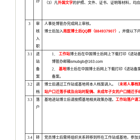
办
（
3
）凡
外国文字
的护照、文件、证书、证明等材料，均
3
审
人事处博管办完成网上审核。
核
博士后加入
南医博士后
QQ
群（884937907）
，并做以下
入
职
3.1
进
1、
工作站
博士后在中国博士后网上下载打印《进站
站
博管办邮箱
smubgb@163.com
备
2、
基地
博士后在中国博士后网上下载打印《进站备案
案
备案。
3.2
调
博士后通过工作站或基地将本人档案调入。（
未将人事档
档
站户口迁落手续及出站时配偶、未成年子女的户口随迁手
3.3
落
基地进站博士后请按照基地相关政策办理。
工作站落户请
户
3.4
转
党员博士后需将组织关系转移到所在工作站或基地，参加