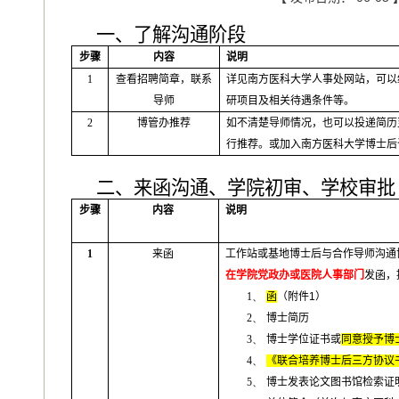
一、了解沟通阶段
步骤
内容
说明
1
查看招聘简章，联系
详见南方医科大学人事处网站，可以
导师
研项目及相关待遇条件等。
2
博管办推荐
如不清楚导师情况，也可以投递简历
行推荐。或加入南方医科大学博士后
二、来函沟通、学院初审、学校审批
步骤
内容
说明
1
来函
工作站或基地博士后与合作导师沟通
在学院党政办或医院人事部门
发函，
1、
函
（附件
1
）
2、
博士简历
3、
博士学位证书或
同意授予博
4、
《联合培养博士后三方协议
5、
博士发表论文图书馆检索证