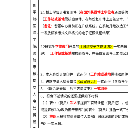
到
学
2.1
博士学位证书复印件（
在国外获得博士学位者
还须提
院
/
（
工作站或基地
需核验原件，在每份复印件上加盖公章、
医
（
备注：
留服中心目前正在升级系统，在系统升级改造工
院，
一发放标准版式文档格式的电子证照认证结果）
学
院
/
2.2
研究生
学位部门
开具的
《同意授予学位证明》
一式两份
医
理）（
工作站或基地
需核验原件，在每份复印件上加盖公
院
审
核，
3
、本人身份证复印件一式两份（
工作站或基地
需核验原
提
4
、进站申请人培养单位
《政审意见》
一式两份（含原件
交
5
、《联合培养博士后三方协议书》
一式四份
人
、
6
符合下述情况的还需提供如下材料
事
（
1
）转业（复员）
军人
须提供军官转业证（复员证），
处
或是解放军总政治部干部部门的转业（复员）批函一式三
博
（
2
）
辞职
人员须提供原单位人事部门同意辞职的证明或
管
书》一式三份。