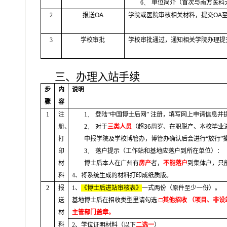
6、
单位简介（首次与南方医科
2
报送
OA
学院或医院审核相关材料，提交
OA
3
学校审批
学校审批通过，通知相关学院办理提
三、办理入站手续
步
内
说明
骤
容
1
注
1、
登陆“中国博士后网”
注册，填写网上申请信息并
册、
2、
对于
三类人员
（超
36
周岁、在职脱产、本校毕业
打
申报学院及学校博管办，博管办确认后会进行“放行”操
印
3、
落户提示（工作站和基地应落户到所在单位）：
材
博士后本人在广州有
房产
者，
不能落户
到集体户，只
料
4
、将系统生成的材料打印成纸质版。
2
报
1
、
《博士后进站审核表》
一式两份（原件至少一份）。
□
送
基地博士后在招收类型里请勾选
其他招收 （项目、非设
材
主管部门盖章。
料
2
、学位证明材料（以下
二选一
）