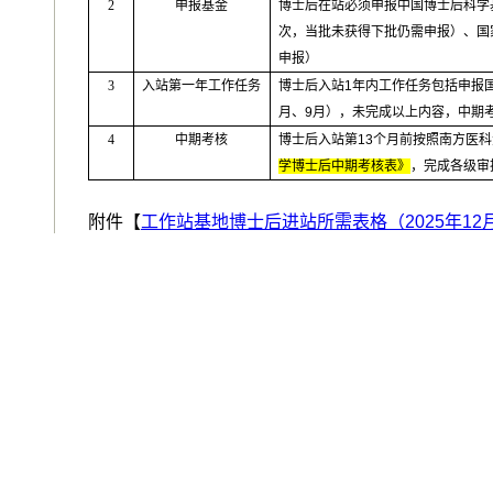
2
申报基金
博士后在站必须申报中国博士后科学
次，当批未获得下批仍需申报）、国
申报）
3
入站第一年工作任务
博士后入站
1
年内工作任务包括申报
月、
9
月），未完成以上内容，中期
4
中期考核
博士后入站第
13
个月前按照南方医科
学博士后中期考核表》
，完成各级审
附件【
工作站基地博士后进站所需表格（2025年12月更