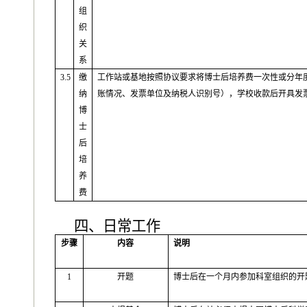
组
织
关
系
3.5
缴
工作站或基地按照协议要求将博士后培养费一次性或分年
纳
账情况、发票单位及纳税人识别号），学校收款后开具发
博
士
后
培
养
费
四、日常工作
步骤
内容
说明
1
开题
博士后在一个月内参加科室组织的开