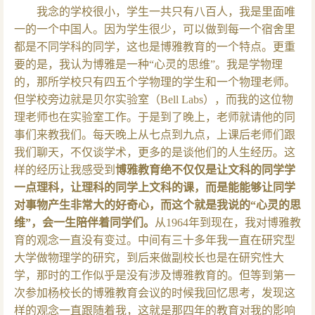
我念的学校很小，学生一共只有八百人，我是里面唯
一的一个中国人。因为学生很少，可以做到每一个宿舍里
都是不同学科的同学，这也是博雅教育的一个特点。更重
要的是，我认为博雅是一种“心灵的思维”。我是学物理
的，那所学校只有四五个学物理的学生和一个物理老师。
但学校旁边就是贝尔实验室（Bell Labs），而我的这位物
理老师也在实验室工作。于是到了晚上，老师就请他的同
事们来教我们。每天晚上从七点到九点，上课后老师们跟
我们聊天，不仅谈学术，更多的是谈他们的人生经历。这
样的经历让我感受到
博雅教育绝不仅仅是让文科的同学学
一点理科，让理科的同学上文科的课，而是能能够让同学
对事物产生非常大的好奇心，而这个就是我说的“心灵的思
维”，会一生陪伴着同学们。
从1964年到现在，我对博雅教
育的观念一直没有变过。中间有三十多年我一直在研究型
大学做物理学的研究，到后来做副校长也是在研究性大
学，那时的工作似乎是没有涉及博雅教育的。但等到第一
次参加杨校长的博雅教育会议的时候我回忆思考，发现这
样的观念一直跟随着我，这就是那四年的教育对我的影响