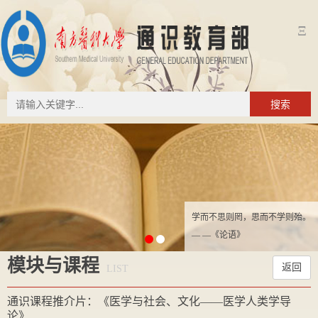
Ξ
搜索
学而不思则罔，思而不学则殆。
— —《论语》
模块与课程
返回
LIST
通识课程推介片：《医学与社会、文化——医学人类学导
论》