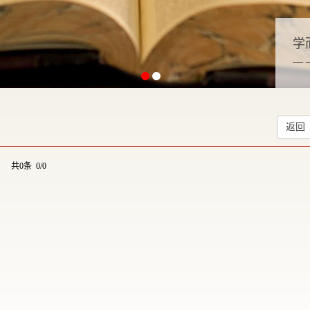
学
—
返回
共0条 0/0