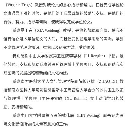
（
Virginia Trigo
）教授对我论文的悉心指导和帮助。在我完成学位论
文遭遇最困难的时候，是他们给予我最诚挚的鼓励与支持。是他们的
真诚、努力、指导与帮助，使我得以完成学位论文。
感谢夏卫东（
XIA Weidong
）教授，是他的帮助和启蒙，使我不
但有信心进入学位论文的大门，而且还受到管理学思想的熏陶，学到
不少管理学理论知识、智慧以及研究方法，受益匪浅。
特别感谢中山大学附属第五医院李容林（
LI Ronglin
）书记，是
他鼓励、支持和帮助我攻读医药管理博士学位项目，支持和帮助我实
现医院的发展战略和新组织文化构建。
感谢南方医科大学人文与管理学院副院长赵棣（
ZHAO Di
）教
授和南方医科大学与葡萄牙里斯本工商管理大学合办的公共卫生政策
与管理博士学位项目主任许睿敏（XU Ruimin）女士对我学习的鼓
励、支持和帮助。
感谢中山大学附属第五医院林伟庭（
LIN Weiting
）副书记为医
院文化建设所做的大量有意义的工作。