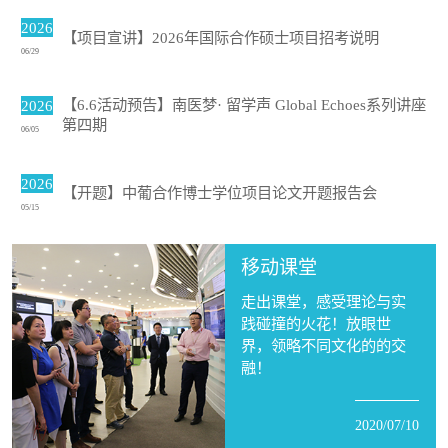
2026
【项目宣讲】2026年国际合作硕士项目招考说明
06/29
【6.6活动预告】南医梦· 留学声 Global Echoes系列讲座
2026
第四期
06/05
2026
【开题】中葡合作博士学位项目论文开题报告会
05/15
移动课堂
走出课堂，感受理论与实
践碰撞的火花！放眼世
界，领略不同文化的的交
融！
2020/07/10