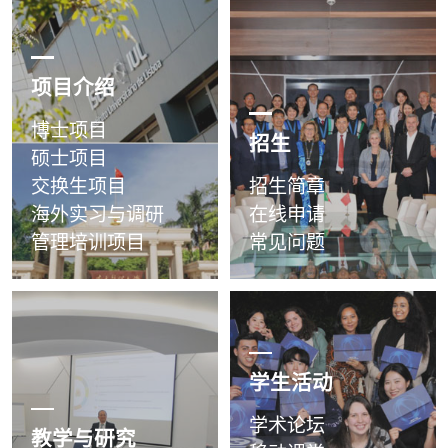
Ramalho、南方医科大学副
校长刘叔文，卫生...
项目介绍
博士项目
招生
硕士项目
交换生项目
招生简章
海外实习与调研
在线申请
管理培训项目
常见问题
学生活动
学术论坛
教学与研究