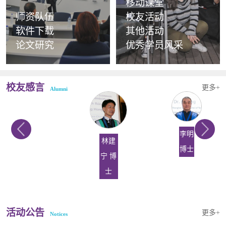
移动课堂
师资队伍
校友活动
软件下载
其他活动
论文研究
优秀学员风采
校友感言
更多+
Alumni
赵颖
李明
林建
博士
博士
宁 博
士
活动公告
更多+
Notices