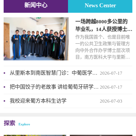
新闻中心
News Center
一场跨越8000多公里的
毕业礼，14人获授博士学
位
作为我国首个、也是目前唯
一的公共卫生政策与管理方
向中外合作办学博士层次项
目，南方医科大学与里斯本
大学学院联合举办的DMH项
目，在办学第十六个年头迎
从里斯本到南医智慧门诊：中葡医学合作有了新方向
2026-07-17
来了又一届圆满毕业季。来
自中国医疗卫生管理一线的
把中国饺子的老故事 讲给葡萄牙研学团听
2026-07-17
14位行业从业者，在葡萄牙
里斯本大学学院获授管理学
我校迎来葡方本科生访学
2026-07-03
博士学位。学位授予仪式
上，里斯本大学学院副校长
Ricardo Mamede、副校长兼
探索
博士项目负责人Sofia Vale、
Explore
博士项目执行主任Nelson