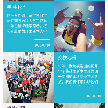
学习小记
国际合作硕士留学项目学
员在南方医科大学完成第
一年基础课程学习后，将
分别赴葡萄牙里斯本大学
学院、英国伯明翰大学进
行第二年课程学习。本模
2020/07/10
块展示了项目学生学习和
生活的点滴分享，还原真
交换心得
实的硕士求学之路。
每年，我院被选出的优秀
学子将赴里斯本展开为期
一学期的本科交换学习之
旅。我们将仔细聆听他们
的所见所闻所想，从中感
受异国风情、截然不同的
2020/07/10
教育模式以及来自世界各
地的人文交流。