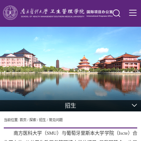
招生
当前位置:
首页
/
探索
/
招生
/
常见问题
南方医科大学（SMU）与葡萄牙里斯本大学学院（Iscte）合