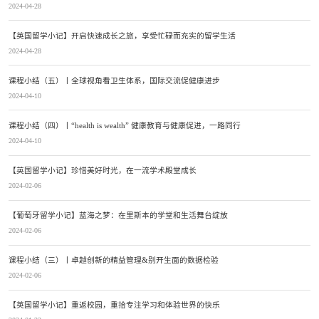
2024-04-28
【英国留学小记】开启快速成长之旅，享受忙碌而充实的留学生活
2024-04-28
课程小结（五）丨全球视角看卫生体系，国际交流促健康进步
2024-04-10
课程小结（四）丨“health is wealth” 健康教育与健康促进，一路同行
2024-04-10
【英国留学小记】珍惜美好时光，在一流学术殿堂成长
2024-02-06
【葡萄牙留学小记】蓝海之梦：在里斯本的学堂和生活舞台绽放
2024-02-06
课程小结（三）丨卓越创新的精益管理&别开生面的数据检验
2024-02-06
【英国留学小记】重返校园，重拾专注学习和体验世界的快乐