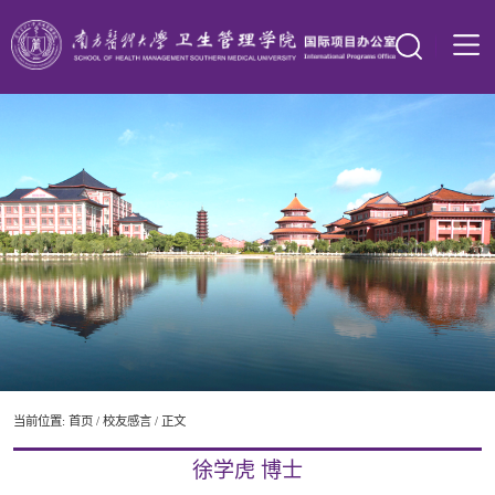
当前位置:
首页
/
校友感言
/ 正文
徐学虎 博士