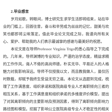
2.毕业感言
岁月如歌，转眼间，博士研究生求学生活即将结束，站在毕
业的门槛上，回首往昔，奋斗和辛劳成为丝丝的记忆，甜美与欢
笑也都即将尘埃落定。值此毕业论文完成之际，我谨向所有关
心、爱护、帮助我的人们表示最诚挚的感谢与最美好的祝愿。
本论文是在导师Professor Virgínia Trigo的悉心指导之下完成
的。几年来，导师渊博的专业知识，严谨的治学态度，精益求精
的工作作风，诲人不倦的高尚师德，朴实无华、平易近人的人格
魅力对我影响深远。导师不仅授我以文，而且教我做人，虽仅历
时数载，却赋予我终生受益无穷之道。本论文从选题到完成，梳
理了工作满意度、组织承诺和医院高级专业人才离职倾向三者的
相互关系，基于工作满意度和组织承诺的多维度评价模型，提出
了对其离职倾向的主要影响及预测因素，得到了离职倾向影响力
路径图和模型。挖掘了影响公立医院高级专业人才稳定性的相关