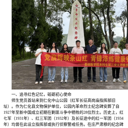
一、追寻红色记忆，砥砺初心使命
师生党员首站来到仁化中山公园（红军长征高岗庙指挥部旧
址）。作为仁化县文物保护单位，公园内革命烈士纪念碑安葬了自
1927年至新中国成立初期在剿匪斗争中牺牲的28位烈士。历史上，红
七军（1931年）、红三军团（1932年）及长征途中的红一军团（1934
年）均曾在此设立指挥部或执行侦察警戒任务。在庄严肃穆的纪念碑