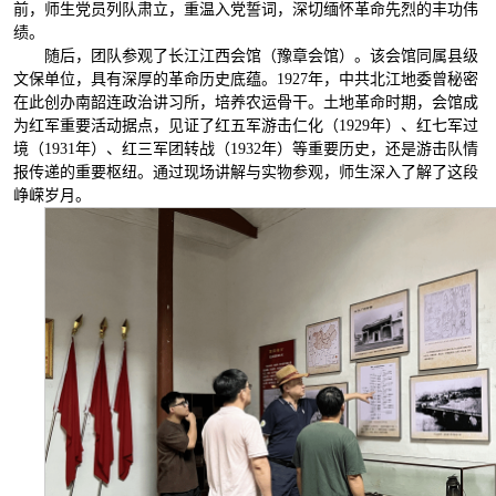
前，师生党员列队肃立，重温入党誓词，深切缅怀革命先烈的丰功伟
绩。
随后，团队参观了长江江西会馆（豫章会馆）。该会馆同属县级
文保单位，具有深厚的革命历史底蕴。1927年，中共北江地委曾秘密
在此创办南韶连政治讲习所，培养农运骨干。土地革命时期，会馆成
为红军重要活动据点，见证了红五军游击仁化（1929年）、红七军过
境（1931年）、红三军团转战（1932年）等重要历史，还是游击队情
报传递的重要枢纽。通过现场讲解与实物参观，师生深入了解了这段
峥嵘岁月。