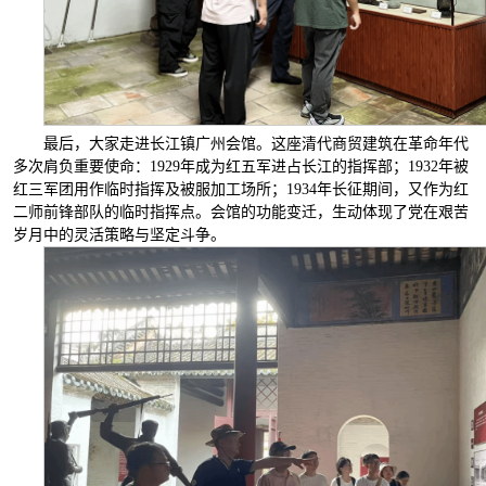
最后，大家走进长江镇广州会馆。这座清代商贸建筑在革命年代
多次肩负重要使命：1929年成为红五军进占长江的指挥部；1932年被
红三军团用作临时指挥及被服加工场所；1934年长征期间，又作为红
二师前锋部队的临时指挥点。会馆的功能变迁，生动体现了党在艰苦
岁月中的灵活策略与坚定斗争。