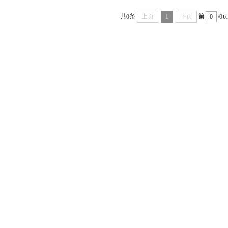
共0条
上页
1
下页
第
/0