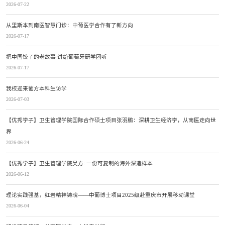
2026-07-22
从里斯本到南医智慧门诊：中葡医学合作有了新方向
2026-07-17
把中国饺子的老故事 讲给葡萄牙研学团听
2026-07-17
我校迎来葡方本科生访学
2026-07-03
【优秀学子】卫生管理学院国际合作硕士项目张羽鹏：深耕卫生经济学，从南医走向世
界
2026-06-24
【优秀学子】卫生管理学院吴方: 一份可复制的海外深造样本
2026-06-12
理论实践强基，红岩精神铸魂——中葡博士项目2025级赴重庆市开展移动课堂
2026-06-04