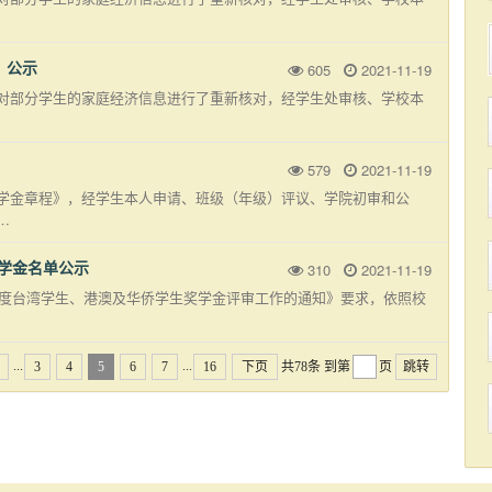
）公示
605
2021-11-19
对部分学生的家庭经济信息进行了重新核对，经学生处审核、学校本
579
2021-11-19
学金章程》，经学生本人申请、班级（年级）评议、学院初审和公
…
奖学金名单公示
310
2021-11-19
年度台湾学生、港澳及华侨学生奖学金评审工作的通知》要求，依照校
...
...
3
4
5
6
7
16
下页
共78条
到第
页
跳转