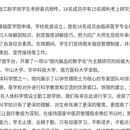
批勤工助学岗学生考研喜讯频传，16名成员中有15名顺利考上
由基础医学院申请、学校批准设立，首批16名成员由临床医学专
习人体解剖知识、刻苦锻炼讲解技巧，努力向广大师生及校外来
了自身综合素质。在岗期间，学生们坚持周末值班管理制度，并
策划、宣传接待等工作。
学馆平台，开展了一项以“馆内展品的数字化”为主题研究的校级
学、中山大学、华中科技大学、南方医科大学录取。
体科学馆之一，馆内展示了以钟世镇院士为核心的专家团队40
源，是学校对外进行科学教育和交流的优质窗口。场馆的建立，
校在人体科学馆设立勤工助学岗，我们有幸在此进行学习，收获
科学知识有了更深的理解、对生命充满了更深的敬畏，更提高了
7日那天让我印象极为深刻，在接待国家中医药管理局余艳红书记时
能力，学无止境、业精于勤，只有加强学习、不断进步，才能达到