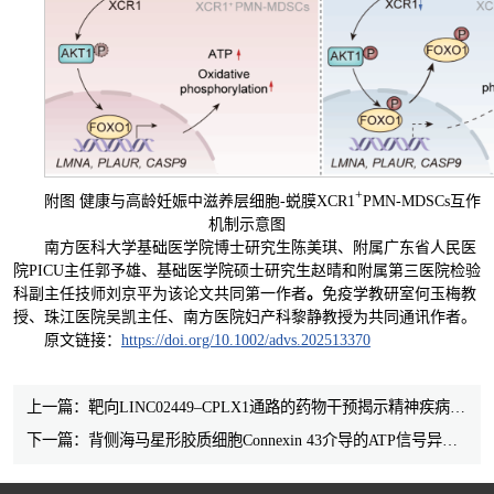
+
附图 健康与高龄妊娠中滋养层细胞-蜕膜XCR1
PMN-MDSCs互作
机制示意图
南方医科大学基础医学院博士研究生陈美琪、附属广东省人民医
院PICU主任郭予雄、基础医学院硕士研究生赵晴和附属第三医院检验
科副主任技师刘京平为该论文共同第一作者
。
免疫学教研室何玉梅教
授、珠江医院吴凯主任、南方医院妇产科黎静教授为共同通讯作者。
原文链接：
https://doi.org/10.1002/advs.202513370
上一篇：靶向LINC02449–CPLX1通路的药物干预揭示精神疾病新治疗潜力
下一篇：背侧海马星形胶质细胞Connexin 43介导的ATP信号异常揭示抑郁与焦虑共病的新机制