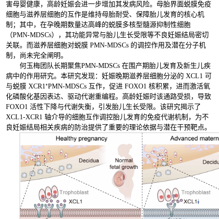
害母婴健康，高龄妊娠会进一步增加其发病风险。母胎界面蜕膜免疫
细胞与滋养层细胞的互作是维持母胎耐受、保障胎儿发育的核心机
制；其中，在孕晚期数量达高峰的蜕膜多核型髓源抑制性细胞
（PMN-MDSCs），其功能异常与胎儿生长受限等不良妊娠结局密切
关联。而滋养层细胞对蜕膜 PMN-MDSCs 的调控作用及潜在分子机
制，尚未完全阐明。
何玉梅团队长期聚焦PMN-MDSCs 在围产期胎儿发育及新生儿疾
病中的作用研究。本研究发现：妊娠晚期滋养层细胞分泌的 XCL1 可
与蜕膜 XCR1⁺PMN-MDSCs 互作，促进 FOXO1 核积累，进而激活氧
化磷酸化基因表达、驱动代谢重编程。高龄妊娠时该通路受损，导致
FOXO1 活性下降与代谢失衡，引发胎儿生长受限。该研究揭示了
XCL1-XCR1 轴介导的细胞互作调控胎儿发育的免疫代谢机制，为不
良妊娠结局相关疾病的防治提供了重要的理论依据与潜在干预靶点。