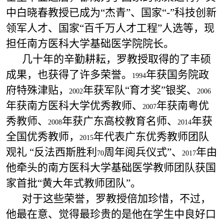
中白晓春教授已成为“杰青”、国家“-”科技创新
领军人才、国家“百千万人才工程”人选等，现
担任南方医科大学基础医学院院长。
几十年的辛勤耕耘，罗教授取得的了丰硕
成果，也获得了许多荣誉。
年获国务院政
1994
府特殊津贴，
年获军队“育才奖”银奖、
2002
2006
年获南方医科大学优秀教师、
年获南粤优
2007
秀教师、
年获广东高校教育名师、
年获
2008
2014
全国优秀教师，
年代表广东优秀教师团队
2015
观礼 “反法西斯胜利
周年阅兵仪式”、
年由
70
2017
他牵头的南方医科大学基础医学教师团队获国
家首批“黄大年式教师团队”。
对于这些荣誉，罗教授倍加珍惜，不过，
他最在意、觉得最珍贵的是他在学生中良好口