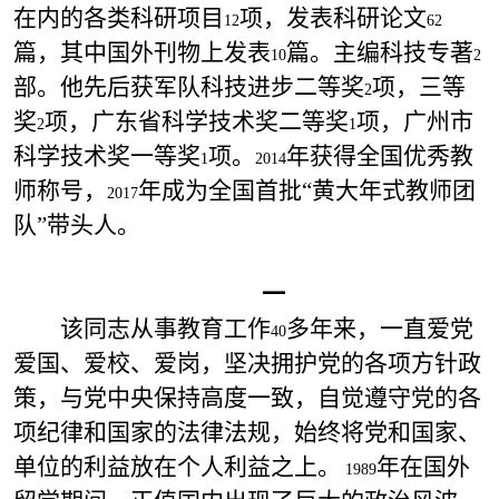
在内的各类科研项目
项，发表科研论文
12
62
篇，其中国外刊物上发表
篇。主编科技专著
10
2
部。他先后获军队科技进步二等奖
项，三等
2
奖
项，广东省科学技术奖二等奖
项，广州市
2
1
科学技术奖一等奖
项。
年获得全国优秀教
1
2014
师称号，
年成为全国首批“黄大年式教师团
2017
队”带头人。
一
该同志从事教育工作
多年来，一直爱党
40
爱国、爱校、爱岗，坚决拥护党的各项方针政
策，与党中央保持高度一致，自觉遵守党的各
项纪律和国家的法律法规，始终将党和国家、
单位的利益放在个人利益之上。
年在国外
1989