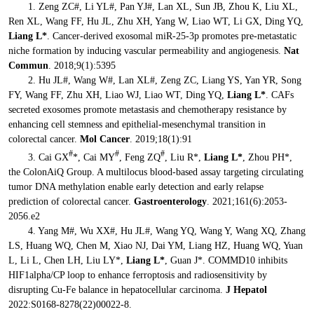
1. Zeng ZC#, Li YL#, Pan YJ#, Lan XL, Sun JB, Zhou K, Liu XL,
Ren XL, Wang FF, Hu JL, Zhu XH, Yang W, Liao WT, Li GX, Ding YQ,
Liang L*
.
Cancer-derived exosomal miR-25-3p promotes pre-metastatic
niche formation by inducing vascular permeability and angiogenesis.
Nat
Commun
. 2018;9(1):5395
2. Hu JL#, Wang W#, Lan XL#, Zeng ZC, Liang YS, Yan YR, Song
FY, Wang FF, Zhu XH, Liao WJ, Liao WT, Ding YQ,
Liang L*
. CAFs
secreted exosomes promote metastasis and chemotherapy resistance by
enhancing cell stemness and epithelial-mesenchymal transition in
colorectal cancer.
Mol Cancer
. 2019;18(1):91
#
#
#
3. Cai GX
*, Cai MY
, Feng ZQ
, Liu R*,
Liang L*
, Zhou PH*,
the ColonAiQ Group. A multilocus blood-based assay targeting circulating
tumor DNA methylation enable early detection and early relapse
prediction of colorectal cancer.
Gastroenterology
. 2021;161(6):2053-
2056.e2
4. Yang M#, Wu XX#, Hu JL#, Wang YQ, Wang Y, Wang XQ, Zhang
LS, Huang WQ, Chen M, Xiao NJ, Dai YM, Liang HZ, Huang WQ, Yuan
L, Li L, Chen LH, Liu LY*,
Liang L*
, Guan J*. COMMD10 inhibits
HIF1alpha/CP loop to enhance ferroptosis and radiosensitivity by
disrupting Cu-Fe balance in hepatocellular carcinoma.
J Hepatol
2022:S0168-8278(22)00022-8.