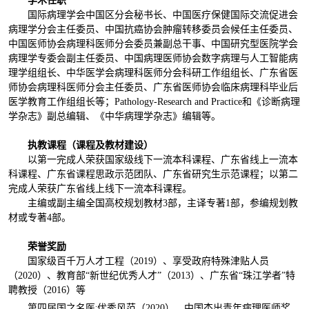
学
术任职
国际病理学会中国区分会秘书长、中国医疗保健国际交流促进会
病理学分会主任委员、中国抗癌协会肿瘤转移委员会候任主任委员、
中国医师协会病理科医师分会委员兼副总干事、中国研究型医院学会
病理学专委会副主任委员、中国病理医师协会数字病理与人工智能病
理学组组长、中华医学会病理科医师分会科研工作组组长、广东省医
师协会病理科医师分会主任委员、广东省医师协会临床病理科毕业后
医学教育工作组组长等；Pathology-Research and Practice和《诊断病理
学杂志》副总编辑、《中华病理学杂志》编辑等。
执
教课程
（课程及教材建设）
以第一完成人荣获国家级线下一流本科课程、广东省线上一流本
科课程、广东省课程思政示范团队、广东省研究生示范课程；以第二
完成人荣获广东省线上线下一流本科课程。
主编或副主编全国高校规划教材3部，主译专著1部，参编规划教
材或专著4部。
荣誉
奖励
国家级百千万人才工程（2019）、享受政府特殊津贴人员
（2020）、教育部“新世纪优秀人才”（2013）、广东省“珠江学者”特
聘教授（2016）等
.
第四届国之名医
优秀风范（2020）、中国杰出青年病理医师奖