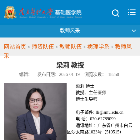
教师风采
网站首页
师资队伍
教师队伍
病理学系
教师风
>
>
>
>
采
梁莉 教授
编辑：
发布日期：2026-01-19
浏览次数：
18250
梁莉 博士
教授、主任医师
博士生导师
电子邮件: lli@smu.edu.cn
电 话：020-62789099
通讯地址：广东省广州市白云
区沙太南路1023号（510515）