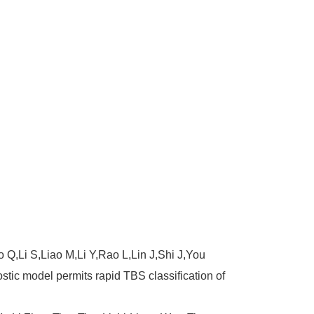
Q,Li S,Liao M,Li Y,Rao L,Lin J,Shi J,You
ostic model permits rapid TBS classification of