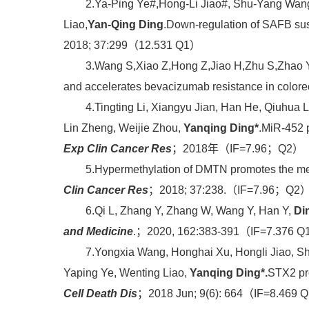
2.Ya-Ping Ye#,Hong-Li Jiao#, Shu-Yang Wang#
Liao,
Yan-Qing Ding
.Down-regulation of SAFB sus
2018; 37:299（12.531 Q1）
3.Wang S,Xiao Z,Hong Z,Jiao H,Zhu S,Zhao Y,
and accelerates bevacizumab resistance in colore
4.Tingting Li, Xiangyu Jian, Han He, Qiuhua 
Lin Zheng, Weijie Zhou,
Yanqing Ding*
.MiR-452 
Exp Clin Cancer Res
；2018年（IF=7.96；Q2）
5.Hypermethylation of DMTN promotes the metas
Clin Cancer Res
；2018; 37:238.（IF=7.96；Q2
6.Qi L, Zhang Y, Zhang W, Wang Y, Han Y,
Di
and Medicine
.；2020, 162:383-391（IF=7.376 
7.Yongxia Wang, Honghai Xu, Hongli Jiao, Shu
Yaping Ye, Wenting Liao,
Yanqing Ding*.
STX2 pro
Cell Death Dis
；2018 Jun; 9(6): 664（IF=8.469 