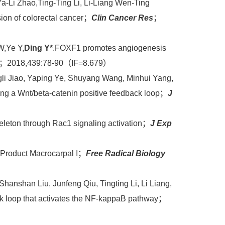
-Li Zhao,Ting-Ting Li, Li-Liang Wen-Ting
ion of colorectal cancer；
Clin Cancer Res
；
W,Ye Y,
Ding Y*
.FOXF1 promotes angiogenesis
；2018,439:78-90（IF=8.679）
ngli Jiao, Yaping Ye, Shuyang Wang, Minhui Yang,
ing a Wnt/beta-catenin positive feedback loop；
J
keleton through Rac1 signaling activation；
J Exp
l Product Macrocarpal I；
Free Radical Biology
anshan Liu, Junfeng Qiu, Tingting Li, Li Liang,
ck loop that activates the NF-kappaB pathway；