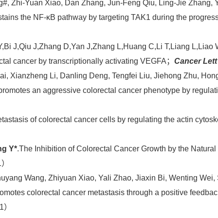
, Zhi-Yuan Xiao, Dan Zhang, Jun-Feng Qiu, Ling-Jie Zhang, Ya
tains the NF-κB pathway by targeting TAK1 during the progress
Bi J,Qiu J,Zhang D,Yan J,Zhang L,Huang C,Li T,Liang L,Liao 
ctal cancer by transcriptionally activating VEGFA；
Cancer Lett
Lai, Xianzheng Li, Danling Deng, Tengfei Liu, Jiehong Zhu, Ho
promotes an aggressive colorectal cancer phenotype by regulat
tasis of colorectal cancer cells by regulating the actin cytos
）
ng Y*
.The Inhibition of Colorectal Cancer Growth by the Natura
Q1）
yang Wang, Zhiyuan Xiao, Yali Zhao, Jiaxin Bi, Wenting Wei, Sh
motes colorectal cancer metastasis through a positive feedba
Q1）