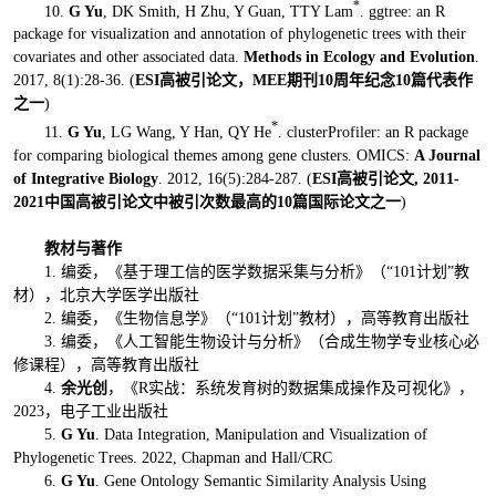
*
10.
G Yu
, DK Smith, H Zhu, Y Guan, TTY Lam
. ggtree: an R
package for visualization and annotation of phylogenetic trees with their
covariates and other associated data.
Methods in Ecology and Evolution
.
2017, 8(1):28-36. (
ESI高被引论文，
MEE期刊
10周年纪念10篇代表作
之一
)
*
11.
G Yu
, LG Wang, Y Han, QY He
. clusterProfiler: an R package
for comparing biological themes among gene clusters. OMICS:
A Journal
of Integrative Biology
. 2012, 16(5):284-287. (
ESI高被引论文
, 2011-
2021中国高被引论文中被引次数最高的
10篇国际论文之一
)
教材与
著
作
1. 编委，《基于理工信的医学数据采集与分析》（“101计划”教
材），北京大学医学出版社
2. 编委，《生物信息学》（“101计划”教材），高等教育出版社
3. 编委，《人工智能生物设计与分析》（合成生物学专业核心必
修课程），高等教育出版社
4.
余光创
，《R实战：系统发育树的数据集成操作及可视化》，
2023，电子工业出版社
5.
G Yu
. Data Integration, Manipulation and Visualization of
Phylogenetic Trees. 2022, Chapman and Hall/CRC
6.
G Yu
. Gene Ontology Semantic Similarity Analysis Using