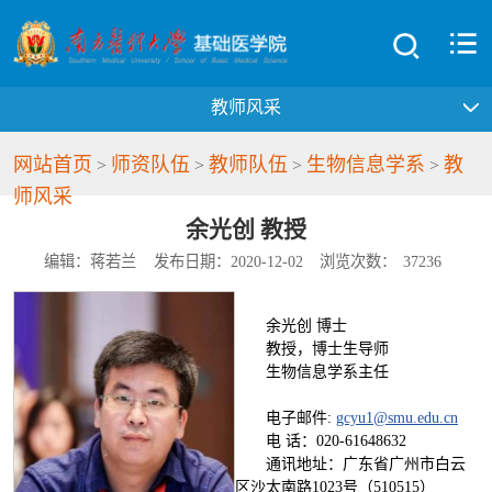
教师风采
网站首页
师资队伍
教师队伍
生物信息学系
教
>
>
>
>
师风采
余光创 教授
编辑：蒋若兰
发布日期：2020-12-02
浏览次数：
37236
余光创 博士
教授，博士生导师
生物信息学系主任
电子邮件:
gcyu1@smu.edu.cn
电 话：020-61648632
通讯地址：广东省广州市白云
区沙太南路1023号（510515）