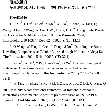
研究关键词
多囊卵巢综合征、抑郁症、单细胞空间转录组、深度学习
代表性论著
#
#
#
#
#
1. S Xu
, E Hu
, Y Cai
, Z Xie
, X Luo
, L Zhan, W Tang, Q
*
Wang, B Liu, R Wang, W Xie, T Wu, L Xie,
G Yu
. Using clusterProfiler
to characterise Multi-Omics Data.
Nature Protocols
. 2024,
https://doi.org/10.1038/s41596-024-01020-z. (
IF:
13.1
)
*
2. Q Wang, W Tang, L Chen, L Deng,
G Yu
. Decoding the Brain:
Unveiling Comprehensive Cellular Atlases through Multiomics Mega Data.
The Innovation
. 2024, 5(4):100637. (
IF:
32.1
)
#
#
*
*
3. Y Cai
, W Hu
, Y Pei, Hao Zhao
,
G Yu
. Encoding biological
metaverse: Advancements and challenges in neural fields from
macroscopic to microscopic.
The Innovation
. 2024, 5(3):100627. (
IF:
32.1
)
4. W Tang, H Zheng, S Xu, P Li, L Zhan, X Luo, Z Dai, Q Wang,
G
*
Yu
. MMINP: A computational framework of microbe-Metabolite
interactions-based metabolic profiles predictor based on the O2-PLS
algorithm.
Gut Microbes
. 2023, 15(1):2223349. (
IF:
12.1
)
5. S Xu, L Zhan, W Tang, Q Wang, Z Dai, L Zhou, T Feng, M