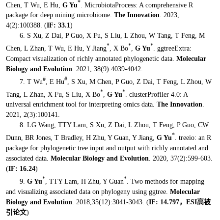
*
Chen, T Wu, E Hu,
G Yu
. MicrobiotaProcess: A comprehensive R
package for deep mining microbiome.
The Innovation
. 2023,
4(2):100388. (
IF:
33.1
)
6. S Xu, Z Dai, P Guo, X Fu, S Liu, L Zhou, W Tang, T Feng, M
*
*
*
Chen, L Zhan, T Wu, E Hu, Y Jiang
, X Bo
,
G Yu
. ggtreeExtra:
Compact visualization of richly annotated phylogenetic data.
Molecular
Biology and Evolution
. 2021, 38(9):4039-4042.
#
#
7. T Wu
, E Hu
, S Xu, M Chen, P Guo, Z Dai, T Feng, L Zhou, W
*
*
Tang, L Zhan, X Fu, S Liu, X Bo
,
G Yu
. clusterProfiler 4.0: A
universal enrichment tool for interpreting omics data.
The Innovation
.
2021, 2(3):100141.
8. LG Wang, TTY Lam, S Xu, Z Dai, L Zhou, T Feng, P Guo, CW
*
Dunn, BR Jones, T Bradley, H Zhu, Y Guan, Y Jiang,
G Yu
. treeio: an R
package for phylogenetic tree input and output with richly annotated and
associated data.
Molecular Biology and Evolution
. 2020, 37(2):599-603.
(
IF: 1
6.24
)
*
*
9.
G Yu
, TTY Lam, H Zhu, Y Guan
. Two methods for mapping
and visualizing associated data on phylogeny using ggtree.
Molecular
Biology and Evolution
. 2018,35(12):3041-3043.
(
IF: 14.797，ESI高被
引论文
)