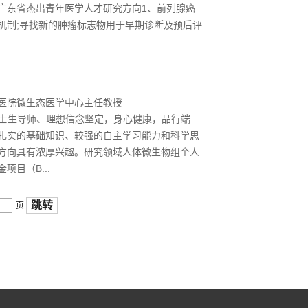
广东省杰出青年医学人才研究方向1、前列腺癌
机制;寻找新的肿瘤标志物用于早期诊断及预后评
医院微生态医学中心主任教授
授、博士生导师、理想信念坚定，身心健康，品行端
扎实的基础知识、较强的自主学习能力和科学思
方向具有浓厚兴趣。研究领域人体微生物组个人
目（B...
跳转
页