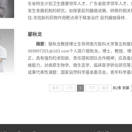
东省特支计划卫生健康领军人才、广东省医学领军人才、
发生发展机制的研究，如探索前列腺癌进展、转移的相关
估;寻找新的药物作用靶点用于精准治疗;前列腺癌骨转...
鄢秋龙
摘要：
鄢秋龙教授博士生导师南方医科大学第五附属
369897201@163.com个人简介鄢秋龙，博士、教
正，具有强烈的求知欲、责任感和团队合作精神；应具备
维能力，对病原生物学、微生态学、临床医学转化研究等
成果代表性课题：国家自然科学基金委员会，青年科学基金项
首页
上页
1
下页
尾页
共2条
到第